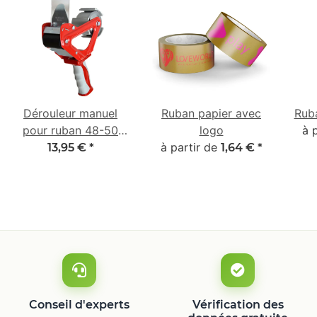
Dérouleur manuel
Ruban papier avec
Rub
pour ruban 48-50
logo
à 
mm avec poignée 2K
à partir de
13,95 €
*
1,64 €
*
en caoutchouc
Conseil d'experts
Vérification des