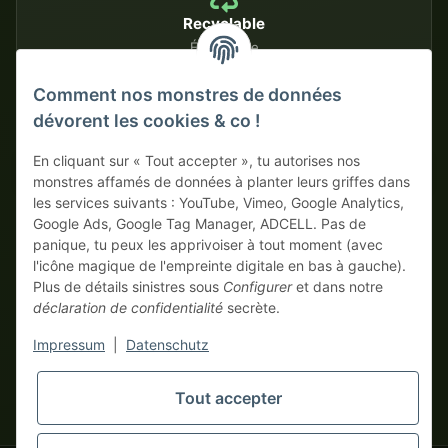
Recyclable
Écologique
Comment nos monstres de données
dévorent les cookies & co !
MÉTHODES DE PAIEMENT SÉCURISÉES
En cliquant sur « Tout accepter », tu autorises nos
Sur facture
Paiement anticipé avec escompte
monstres affamés de données à planter leurs griffes dans
les services suivants : YouTube, Vimeo, Google Analytics,
Google Ads, Google Tag Manager, ADCELL. Pas de
panique, tu peux les apprivoiser à tout moment (avec
l'icône magique de l'empreinte digitale en bas à gauche).
Plus de détails sinistres sous
Configurer
et dans notre
déclaration de confidentialité
secrète.
* Tous les prix hors TVA légale., plus
frais de port
| Ici, seuls les
Impressum
|
Datenschutz
vrais monstres business commandent ! Vente uniquement aux
entrepreneurs (§ 14 BGB), aucun client particulier (§ 13 BGB).
Les prix en devises étrangères sont indicatifs et se basent sur le
Tout accepter
tapemonster.de
taux de change actuel. La devise contractuelle est l'euro (EUR).