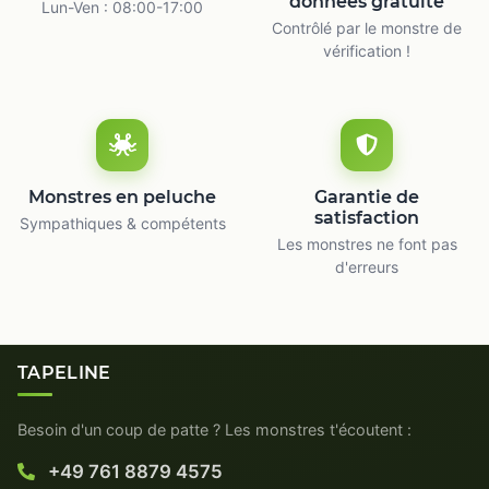
données gratuite
Lun-Ven : 08:00-17:00
Contrôlé par le monstre de
vérification !
Monstres en peluche
Garantie de
satisfaction
Sympathiques & compétents
Les monstres ne font pas
d'erreurs
TAPELINE
Besoin d'un coup de patte ? Les monstres t'écoutent :
+49 761 8879 4575