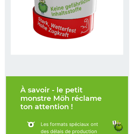
À savoir - le petit
monstre Möh réclame
ton attention !
Les formats spéciaux ont
des délais de production