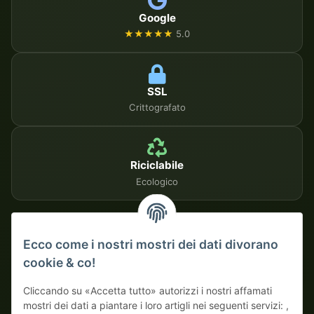
Google
★★★★★
5.0
SSL
Crittografato
Riciclabile
Ecologico
METODI DI PAGAMENTO SICURI
Ecco come i nostri mostri dei dati divorano
cookie & co!
Su fattura
Pagamento anticipato con sconto
Cliccando su «Accetta tutto» autorizzi i nostri affamati
mostri dei dati a piantare i loro artigli nei seguenti servizi: ,