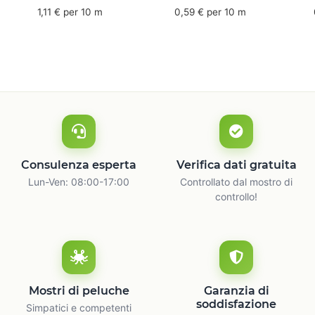
mm x 50 m - caucciù
66 m
6
1,11 € per 10 m
0,59 € per 10 m
naturale
c
Consulenza esperta
Verifica dati gratuita
Lun-Ven: 08:00-17:00
Controllato dal mostro di
controllo!
Mostri di peluche
Garanzia di
soddisfazione
Simpatici e competenti