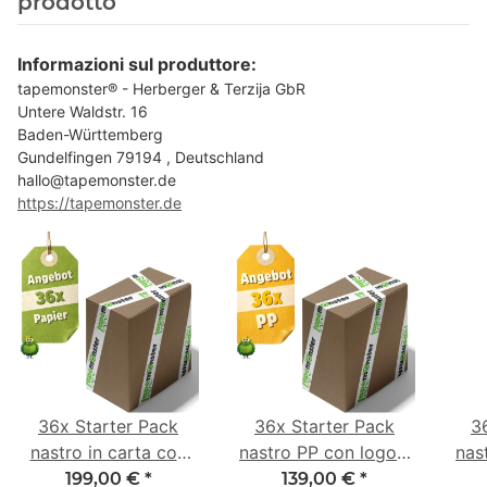
prodotto
Informazioni sul produttore:
tapemonster® - Herberger & Terzija GbR
Untere Waldstr. 16
Baden-Württemberg
Gundelfingen 79194 , Deutschland
hallo@tapemonster.de
https://tapemonster.de
36x Starter Pack
36x Starter Pack
3
nastro in carta con
nastro PP con logo -
nas
logo - 1 colore - 50
1 colore - 48 mm x
- 1
199,00 €
*
139,00 €
*