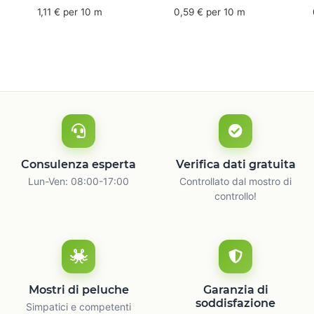
mm x 50 m - caucciù
66 m
6
1,11 € per 10 m
0,59 € per 10 m
naturale
c
Consulenza esperta
Verifica dati gratuita
Lun-Ven: 08:00-17:00
Controllato dal mostro di
controllo!
Mostri di peluche
Garanzia di
soddisfazione
Simpatici e competenti