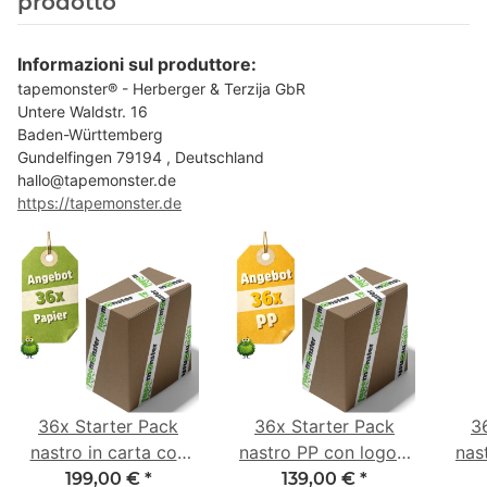
prodotto
Informazioni sul produttore:
tapemonster® - Herberger & Terzija GbR
Untere Waldstr. 16
Baden-Württemberg
Gundelfingen 79194 , Deutschland
hallo@tapemonster.de
https://tapemonster.de
36x Starter Pack
36x Starter Pack
3
nastro in carta con
nastro PP con logo -
nas
logo - 1 colore - 50
1 colore - 48 mm x
- 1
199,00 €
*
139,00 €
*