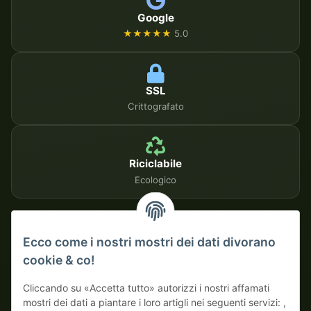
Google
★★★★★
5.0
SSL
Crittografato
Riciclabile
Ecologico
METODI DI PAGAMENTO SICURI
Ecco come i nostri mostri dei dati divorano
cookie & co!
Su fattura
Pagamento anticipato con sconto
Cliccando su «Accetta tutto» autorizzi i nostri affamati
mostri dei dati a piantare i loro artigli nei seguenti servizi: ,