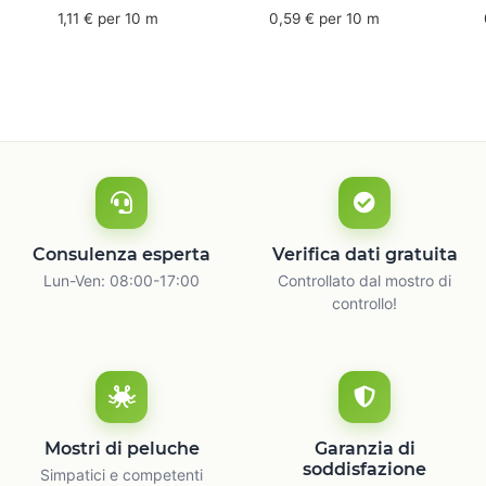
mm x 50 m - caucciù
66 m
6
1,11 € per 10 m
0,59 € per 10 m
naturale
c
Consulenza esperta
Verifica dati gratuita
Lun-Ven: 08:00-17:00
Controllato dal mostro di
controllo!
Mostri di peluche
Garanzia di
soddisfazione
Simpatici e competenti