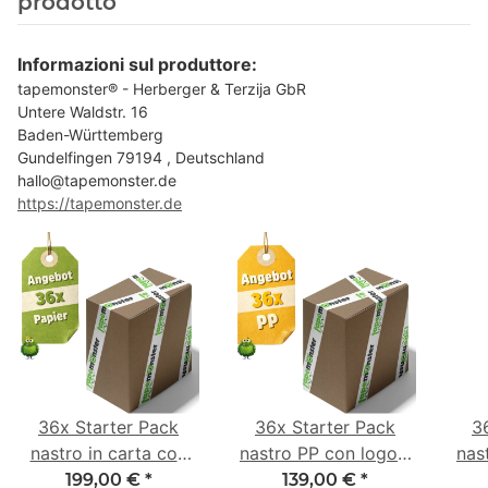
prodotto
Informazioni sul produttore:
tapemonster® - Herberger & Terzija GbR
Untere Waldstr. 16
Baden-Württemberg
Gundelfingen 79194 , Deutschland
hallo@tapemonster.de
https://tapemonster.de
36x Starter Pack
36x Starter Pack
3
nastro in carta con
nastro PP con logo -
nas
logo - 1 colore - 50
1 colore - 48 mm x
- 1
199,00 €
*
139,00 €
*