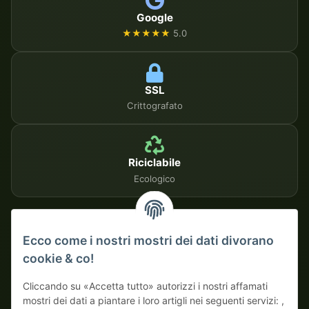
Google
★★★★★
5.0
SSL
Crittografato
Riciclabile
Ecologico
METODI DI PAGAMENTO SICURI
Ecco come i nostri mostri dei dati divorano
cookie & co!
Su fattura
Pagamento anticipato con sconto
Cliccando su «Accetta tutto» autorizzi i nostri affamati
mostri dei dati a piantare i loro artigli nei seguenti servizi: ,