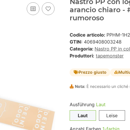
Nastro PP con lo
arancio chiaro -
rumoroso
Codice articolo:
PPHM-1H
GTIN:
4069408003248
Categoria:
Nastro PP in co
Produttori:
tapemonster
Prezzo giusto
Multi
Nota:
È necessario un cliché 
Ausführung
Laut
Laut
Leise
Anzahl Farben
1-farbig