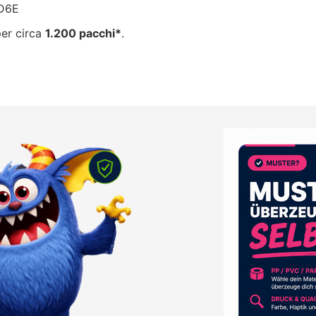
9D6E
per circa
1.200 pacchi*
.