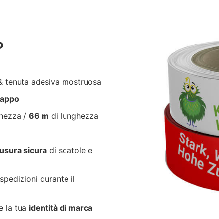
P
 tenuta adesiva mostruosa
trappo
ghezza /
66 m
di lunghezza
usura sicura
di scatole e
spedizioni durante il
e la tua
identità di marca