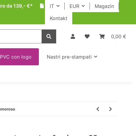
ire da 139,- €*
IT
EUR
Magazin
Kontakt
0,00 €
 PVC con logo
Nastri pre-stampati
rumoroso