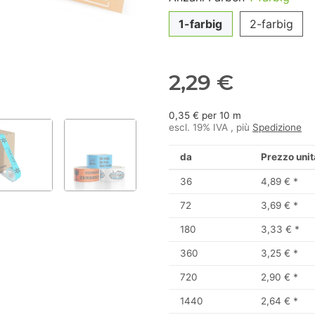
1-farbig
2-farbig
2,29 €
0,35 € per 10 m
escl. 19% IVA , più
Spedizione
da
Prezzo unit
36
4,89 €
*
72
3,69 €
*
180
3,33 €
*
360
3,25 €
*
720
2,90 €
*
1440
2,64 €
*