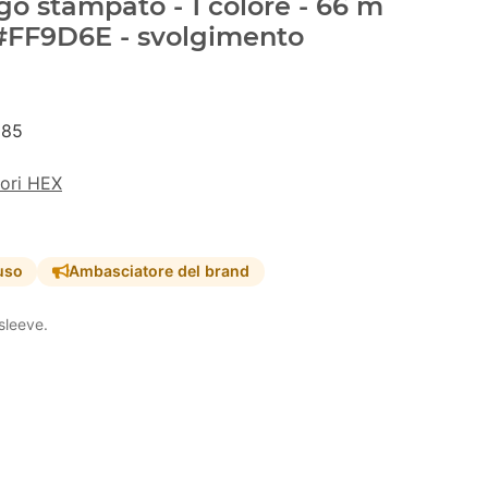
go stampato - 1 colore - 66 m
 #FF9D6E - svolgimento
285
lori HEX
uso
Ambasciatore del brand
sleeve.