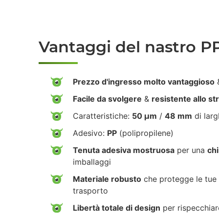
Vantaggi del nastro P
Prezzo d'ingresso molto vantaggioso
&
Facile da svolgere
&
resistente allo s
Caratteristiche:
50 µm
/
48 mm
di lar
Adesivo:
PP
(polipropilene)
Tenuta adesiva mostruosa
per una
chi
imballaggi
Materiale robusto
che protegge le tue 
trasporto
Libertà totale di design
per rispecchiar