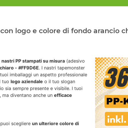
on logo e colore di fondo arancio ch
i
nastri PP stampati su misura
(adesivo
 chiaro - #FF9D6E
. I nastri tapemonster
 tuoi imballaggi un aspetto professionale
il tuo
logo aziendale
o il tuo slogan
io sia sempre presente e visibile. I tuoi
za, ma diventano anche un
efficace
 puoi scegliere
un ulteriore colore di