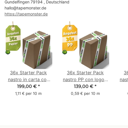
Gundelfingen 79194 , Deutschland
hallo@tapemonster.de
https://tapemonster.de
36x Starter Pack
36x Starter Pack
3
nastro in carta con
nastro PP con logo -
nas
logo - 1 colore - 50
1 colore - 48 mm x
- 1
199,00 €
*
139,00 €
*
mm x 50 m - caucciù
66 m
6
1,11 € per 10 m
0,59 € per 10 m
naturale
c