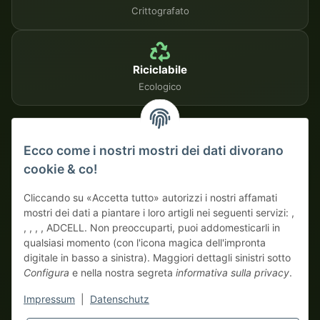
Crittografato
Riciclabile
Ecologico
METODI DI PAGAMENTO SICURI
Ecco come i nostri mostri dei dati divorano
cookie & co!
Su fattura
Pagamento anticipato con sconto
Cliccando su «Accetta tutto» autorizzi i nostri affamati
mostri dei dati a piantare i loro artigli nei seguenti servizi: ,
, , , , ADCELL. Non preoccuparti, puoi addomesticarli in
qualsiasi momento (con l'icona magica dell'impronta
digitale in basso a sinistra). Maggiori dettagli sinistri sotto
Configura
e nella nostra segreta
informativa sulla privacy
.
* Tutti i prezzi escluso IVA di legge., più
spedizione
| Qui ordinano
Impressum
|
Datenschutz
solo veri mostri business! Vendita solo a imprenditori (§ 14 BGB),
nessun cliente privato (§ 13 BGB).