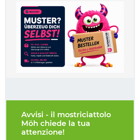
Avvisi - il mostriciattolo
Möh chiede la tua
attenzione!