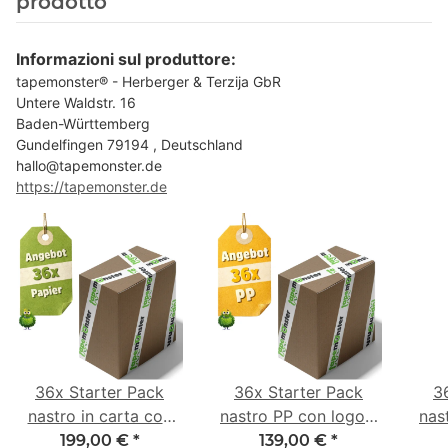
prodotto
Informazioni sul produttore:
tapemonster® - Herberger & Terzija GbR
Untere Waldstr. 16
Baden-Württemberg
Gundelfingen 79194 , Deutschland
hallo@tapemonster.de
https://tapemonster.de
36x Starter Pack
36x Starter Pack
3
nastro in carta con
nastro PP con logo -
nas
logo - 1 colore - 50
1 colore - 48 mm x
- 1
199,00 €
*
139,00 €
*