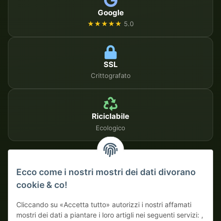
Google
★★★★★
5.0
SSL
Crittografato
Riciclabile
Ecologico
METODI DI PAGAMENTO SICURI
Ecco come i nostri mostri dei dati divorano
cookie & co!
Su fattura
Pagamento anticipato con sconto
Cliccando su «Accetta tutto» autorizzi i nostri affamati
mostri dei dati a piantare i loro artigli nei seguenti servizi: ,