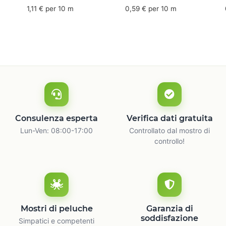
mm x 50 m - caucciù
66 m
6
1,11 € per 10 m
0,59 € per 10 m
naturale
c
Consulenza esperta
Verifica dati gratuita
Lun-Ven: 08:00-17:00
Controllato dal mostro di
controllo!
Mostri di peluche
Garanzia di
soddisfazione
Simpatici e competenti