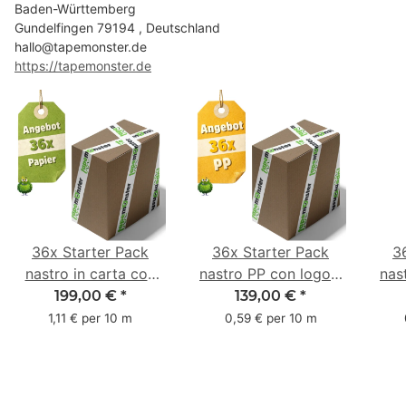
Baden-Württemberg
Gundelfingen 79194 , Deutschland
hallo@tapemonster.de
https://tapemonster.de
36x Starter Pack
36x Starter Pack
3
nastro in carta con
nastro PP con logo -
nas
logo - 1 colore - 50
1 colore - 48 mm x
- 1
199,00 €
*
139,00 €
*
mm x 50 m - caucciù
66 m
6
1,11 € per 10 m
0,59 € per 10 m
naturale
c