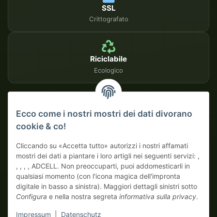
SSL
Crittografato
Riciclabile
Ecologico
METODI DI PAGAMENTO SICURI
Ecco come i nostri mostri dei dati divorano
cookie & co!
Su fattura
Pagamento anticipato con sconto
Cliccando su «Accetta tutto» autorizzi i nostri affamati
mostri dei dati a piantare i loro artigli nei seguenti servizi: ,
, , , , ADCELL. Non preoccuparti, puoi addomesticarli in
qualsiasi momento (con l'icona magica dell'impronta
digitale in basso a sinistra). Maggiori dettagli sinistri sotto
Configura
e nella nostra segreta
informativa sulla privacy
.
* Tutti i prezzi escluso IVA di legge., più
spedizione
| Qui ordinano
Impressum
|
Datenschutz