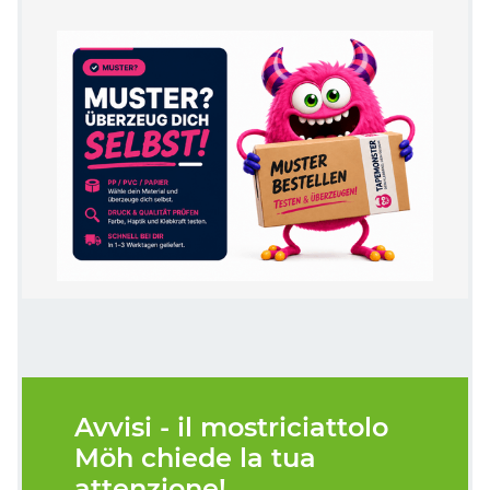
Avvisi - il mostriciattolo
Möh chiede la tua
attenzione!