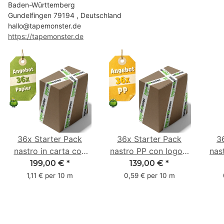
Baden-Württemberg
Gundelfingen 79194 , Deutschland
hallo@tapemonster.de
https://tapemonster.de
36x Starter Pack
36x Starter Pack
3
nastro in carta con
nastro PP con logo -
nas
logo - 1 colore - 50
1 colore - 48 mm x
- 1
199,00 €
*
139,00 €
*
mm x 50 m - caucciù
66 m
6
1,11 € per 10 m
0,59 € per 10 m
naturale
c