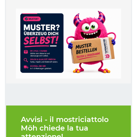
Avvisi - il mostriciattolo
Möh chiede la tua
attenzione!