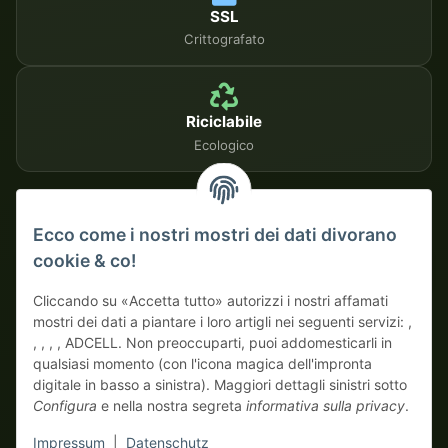
SSL
Crittografato
Riciclabile
Ecologico
METODI DI PAGAMENTO SICURI
Ecco come i nostri mostri dei dati divorano
cookie & co!
Su fattura
Pagamento anticipato con sconto
Cliccando su «Accetta tutto» autorizzi i nostri affamati
mostri dei dati a piantare i loro artigli nei seguenti servizi: ,
, , , , ADCELL. Non preoccuparti, puoi addomesticarli in
qualsiasi momento (con l'icona magica dell'impronta
digitale in basso a sinistra). Maggiori dettagli sinistri sotto
Configura
e nella nostra segreta
informativa sulla privacy
.
* Tutti i prezzi escluso IVA di legge., più
spedizione
| Qui ordinano
Impressum
|
Datenschutz