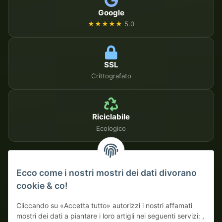
Google
★★★★★
5.0
SSL
Crittografato
Riciclabile
Ecologico
METODI DI PAGAMENTO SICURI
Ecco come i nostri mostri dei dati divorano
cookie & co!
Su fattura
Pagamento anticipato con sconto
Cliccando su «Accetta tutto» autorizzi i nostri affamati
mostri dei dati a piantare i loro artigli nei seguenti servizi: ,