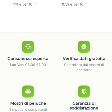
mm x 50 m - caucciù
66 m
6
1,11 € per 10 m
0,59 € per 10 m
naturale
c
Consulenza esperta
Verifica dati gratuita
Lun-Ven: 08:00-17:00
Controllato dal mostro di
controllo!
Mostri di peluche
Garanzia di
soddisfazione
Simpatici e competenti