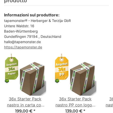
prodotto
Informazioni sul produttore:
tapemonster® - Herberger & Terzija GbR
Untere Waldstr. 16
Baden-Württemberg
Gundelfingen 79194 , Deutschland
hallo@tapemonster.de
https://tapemonster.de
36x Starter Pack
36x Starter Pack
3
nastro in carta con
nastro PP con logo -
nas
logo - 1 colore - 50
1 colore - 48 mm x
- 1
199,00 €
*
139,00 €
*