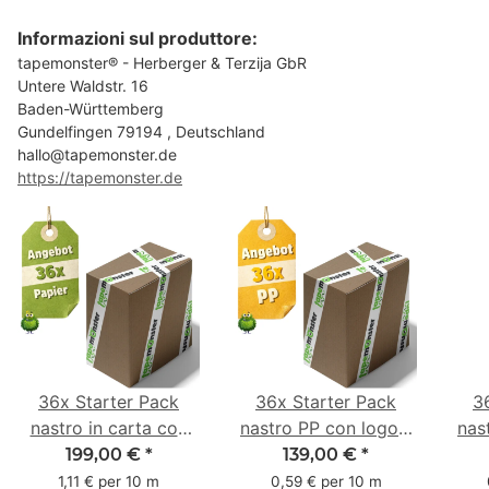
Informazioni sul produttore:
tapemonster® - Herberger & Terzija GbR
Untere Waldstr. 16
Baden-Württemberg
Gundelfingen 79194 , Deutschland
hallo@tapemonster.de
https://tapemonster.de
36x Starter Pack
36x Starter Pack
3
nastro in carta con
nastro PP con logo -
nas
logo - 1 colore - 50
1 colore - 48 mm x
- 1
199,00 €
*
139,00 €
*
mm x 50 m - caucciù
66 m
6
1,11 € per 10 m
0,59 € per 10 m