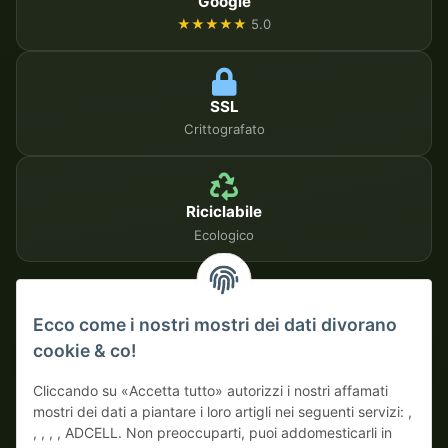
Google
★★★★★
5.0
SSL
Crittografato
Riciclabile
Ecologico
METODI DI PAGAMENTO SICURI
Ecco come i nostri mostri dei dati divorano
cookie & co!
Su fattura
Pagamento anticipato con sconto
Cliccando su «Accetta tutto» autorizzi i nostri affamati
mostri dei dati a piantare i loro artigli nei seguenti servizi: ,
, , , , ADCELL. Non preoccuparti, puoi addomesticarli in