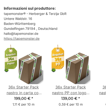
Informazioni sul produttore:
tapemonster® - Herberger & Terzija GbR
Untere Waldstr. 16
Baden-Württemberg
Gundelfingen 79194 , Deutschland
hallo@tapemonster.de
https://tapemonster.de
36x Starter Pack
36x Starter Pack
3
nastro in carta con
nastro PP con logo -
nas
logo - 1 colore - 50
1 colore - 48 mm x
- 1
199,00 €
*
139,00 €
*
mm x 50 m - caucciù
66 m
6
1,11 € per 10 m
0,59 € per 10 m