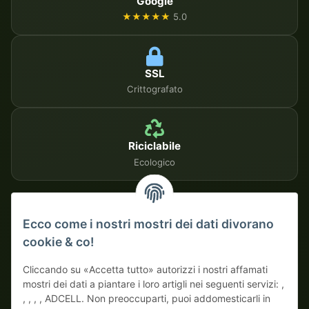
Google
★★★★★
5.0
SSL
Crittografato
Riciclabile
Ecologico
METODI DI PAGAMENTO SICURI
Ecco come i nostri mostri dei dati divorano
cookie & co!
Su fattura
Pagamento anticipato con sconto
Cliccando su «Accetta tutto» autorizzi i nostri affamati
mostri dei dati a piantare i loro artigli nei seguenti servizi: ,
, , , , ADCELL. Non preoccuparti, puoi addomesticarli in