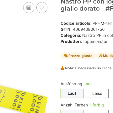
Nastro PP con lo
giallo dorato - 
Codice articolo:
PPHM-1H1
GTIN:
4069408001756
Categoria:
Nastro PP in co
Produttori:
tapemonster
Prezzo giusto
Multi
Nota:
È necessario un cliché 
Ausführung
Laut
Laut
Leise
Anzahl Farben
1-farbig