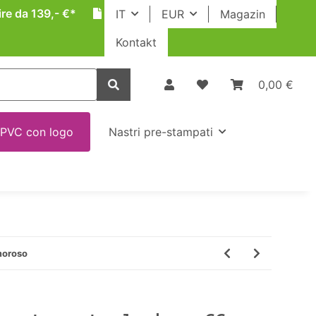
ire da 139,- €*
IT
EUR
Magazin
Kontakt
0,00 €
 PVC con logo
Nastri pre-stampati
moroso