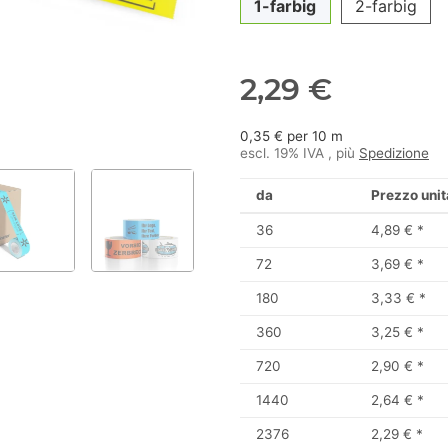
1-farbig
2-farbig
2,29 €
0,35 € per 10 m
escl. 19% IVA , più
Spedizione
da
Prezzo unit
36
4,89 €
*
72
3,69 €
*
180
3,33 €
*
360
3,25 €
*
720
2,90 €
*
1440
2,64 €
*
2376
2,29 €
*