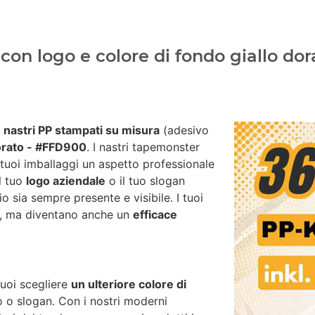
on logo e colore di fondo giallo dor
i
nastri PP stampati su misura
(adesivo
dorato - #FFD900
. I nastri tapemonster
 tuoi imballaggi un aspetto professionale
il tuo
logo aziendale
o il tuo slogan
io sia sempre presente e visibile. I tuoi
za, ma diventano anche un
efficace
puoi scegliere
un ulteriore colore di
go o slogan. Con i nostri moderni