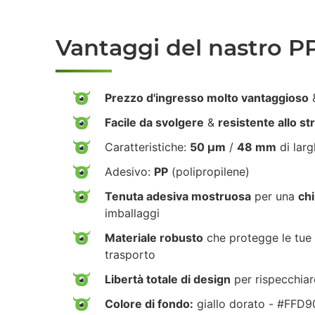
Vantaggi del nastro P
Prezzo d'ingresso molto vantaggioso
&
Facile da svolgere
&
resistente allo s
Caratteristiche:
50 µm
/
48 mm
di lar
Adesivo:
PP
(polipropilene)
Tenuta adesiva mostruosa
per una
chi
imballaggi
Materiale robusto
che protegge le tue 
trasporto
Libertà totale di design
per rispecchiar
Colore di fondo:
giallo dorato - #FFD9