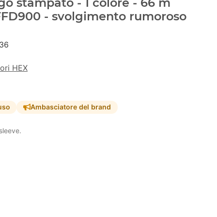
go stampato - 1 colore - 66 m
#FFD900 - svolgimento rumoroso
36
lori HEX
uso
Ambasciatore del brand
sleeve.