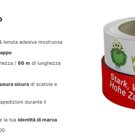
P
 tenuta adesiva mostruosa
trappo
ghezza /
66 m
di lunghezza
usura sicura
di scatole e
spedizioni durante il
e la tua
identità di marca
00