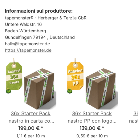
Informazioni sul produttore:
tapemonster® - Herberger & Terzija GbR
Untere Waldstr. 16
Baden-Württemberg
Gundelfingen 79194 , Deutschland
hallo@tapemonster.de
https://tapemonster.de
36x Starter Pack
36x Starter Pack
3
nastro in carta con
nastro PP con logo -
nas
logo - 1 colore - 50
1 colore - 48 mm x
- 1
199,00 €
*
139,00 €
*
mm x 50 m - caucciù
66 m
6
1,11 € per 10 m
0,59 € per 10 m