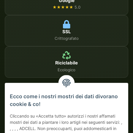
Google
★★★★★
5.0
SSL
Crittografato
Riciclabile
Ecologico
METODI DI PAGAMENTO SICURI
Ecco come i nostri mostri dei dati divorano
cookie & co!
Su fattura
Pagamento anticipato con sconto
Cliccando su «Accetta tutto» autorizzi i nostri affamati
mostri dei dati a piantare i loro artigli nei seguenti servizi: ,
, , , , ADCELL. Non preoccuparti, puoi addomesticarli in