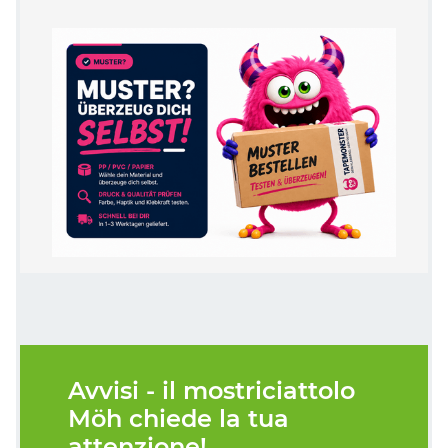
Avvisi - il mostriciattolo
Möh chiede la tua
attenzione!