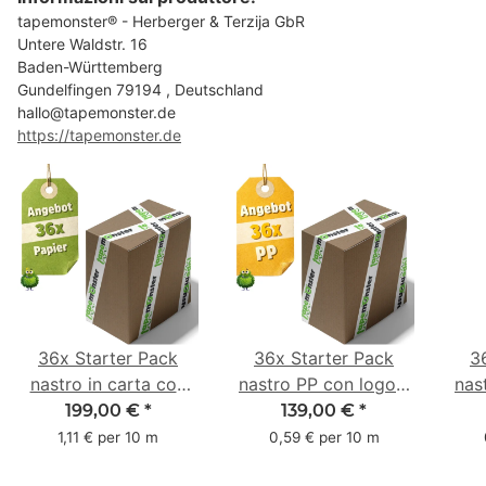
tapemonster® - Herberger & Terzija GbR
Untere Waldstr. 16
Baden-Württemberg
Gundelfingen 79194 , Deutschland
hallo@tapemonster.de
https://tapemonster.de
36x Starter Pack
36x Starter Pack
3
nastro in carta con
nastro PP con logo -
nas
logo - 1 colore - 50
1 colore - 48 mm x
- 1
199,00 €
*
139,00 €
*
mm x 50 m - caucciù
66 m
6
1,11 € per 10 m
0,59 € per 10 m
naturale
c