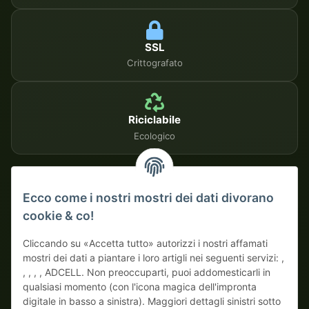
SSL
Crittografato
Riciclabile
Ecologico
METODI DI PAGAMENTO SICURI
Ecco come i nostri mostri dei dati divorano
cookie & co!
Su fattura
Pagamento anticipato con sconto
Cliccando su «Accetta tutto» autorizzi i nostri affamati
mostri dei dati a piantare i loro artigli nei seguenti servizi: ,
, , , , ADCELL. Non preoccuparti, puoi addomesticarli in
qualsiasi momento (con l'icona magica dell'impronta
digitale in basso a sinistra). Maggiori dettagli sinistri sotto