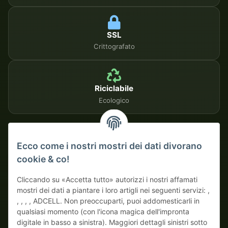
SSL
Crittografato
Riciclabile
Ecologico
METODI DI PAGAMENTO SICURI
Ecco come i nostri mostri dei dati divorano
cookie & co!
Su fattura
Pagamento anticipato con sconto
Cliccando su «Accetta tutto» autorizzi i nostri affamati
mostri dei dati a piantare i loro artigli nei seguenti servizi: ,
, , , , ADCELL. Non preoccuparti, puoi addomesticarli in
qualsiasi momento (con l'icona magica dell'impronta
digitale in basso a sinistra). Maggiori dettagli sinistri sotto