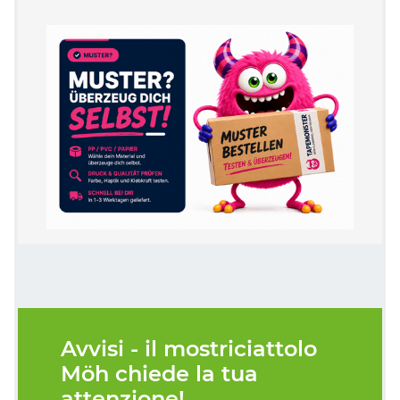
Avvisi - il mostriciattolo
Möh chiede la tua
attenzione!