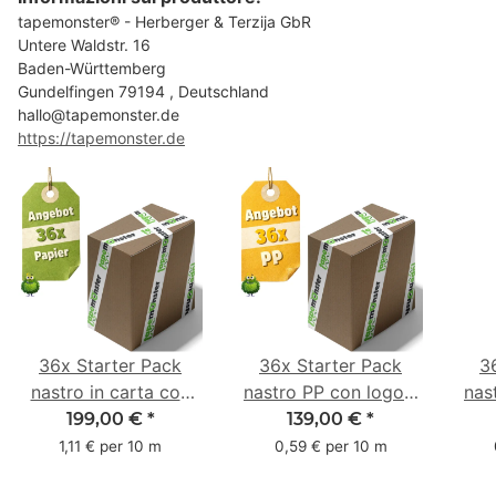
tapemonster® - Herberger & Terzija GbR
Untere Waldstr. 16
Baden-Württemberg
Gundelfingen 79194 , Deutschland
hallo@tapemonster.de
https://tapemonster.de
36x Starter Pack
36x Starter Pack
3
nastro in carta con
nastro PP con logo -
nas
logo - 1 colore - 50
1 colore - 48 mm x
- 1
199,00 €
*
139,00 €
*
mm x 50 m - caucciù
66 m
6
1,11 € per 10 m
0,59 € per 10 m
naturale
c