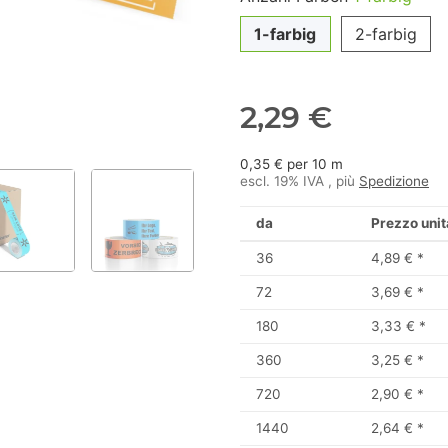
1-farbig
2-farbig
2,29 €
0,35 € per 10 m
escl. 19% IVA , più
Spedizione
da
Prezzo unit
36
4,89 €
*
72
3,69 €
*
180
3,33 €
*
360
3,25 €
*
720
2,90 €
*
1440
2,64 €
*