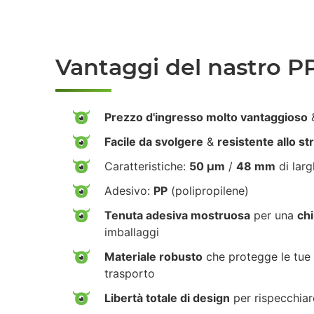
Vantaggi del nastro P
Prezzo d'ingresso molto vantaggioso
&
Facile da svolgere
&
resistente allo s
Caratteristiche:
50 µm
/
48 mm
di lar
Adesivo:
PP
(polipropilene)
Tenuta adesiva mostruosa
per una
chi
imballaggi
Materiale robusto
che protegge le tue 
trasporto
Libertà totale di design
per rispecchiar