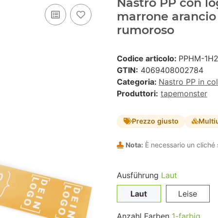
Nastro PP con lo
marrone arancio
rumoroso
Codice articolo:
PPHM-1H
GTIN:
4069408002784
Categoria:
Nastro PP in co
Produttori:
tapemonster
Prezzo giusto
Multi
Nota:
È necessario un cliché 
Ausführung
Laut
Laut
Leise
Anzahl Farben
1-farbig