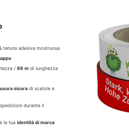
P
 tenuta adesiva mostruosa
trappo
ghezza /
66 m
di lunghezza
usura sicura
di scatole e
spedizioni durante il
e la tua
identità di marca