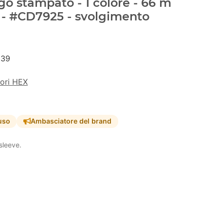
go stampato - 1 colore - 66 m
 - #CD7925 - svolgimento
239
lori HEX
uso
Ambasciatore del brand
sleeve.