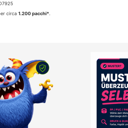
CD7925
per circa
1.200 pacchi*
.