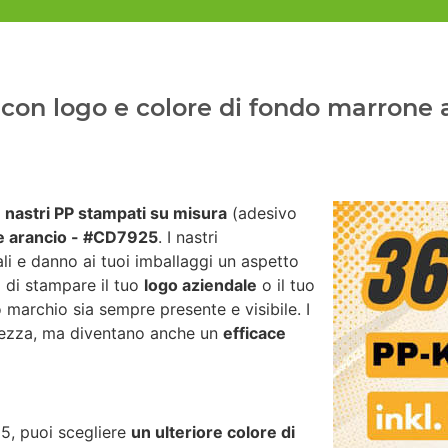
con logo e colore di fondo marrone a
i
nastri PP stampati su misura
(adesivo
 arancio - #CD7925
. I nastri
i e danno ai tuoi imballaggi un aspetto
à di stampare il tuo
logo aziendale
o il tuo
o marchio sia sempre presente e visibile. I
urezza, ma diventano anche un
efficace
5, puoi scegliere
un ulteriore colore di