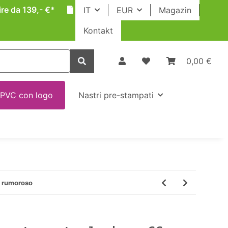
ire da 139,- €*
IT
EUR
Magazin
Kontakt
0,00 €
 PVC con logo
Nastri pre-stampati
o rumoroso