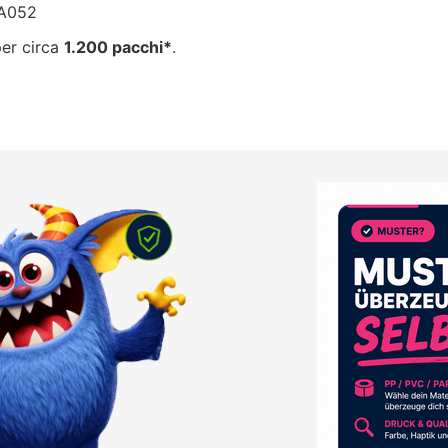
BA052
per circa
1.200 pacchi*
.