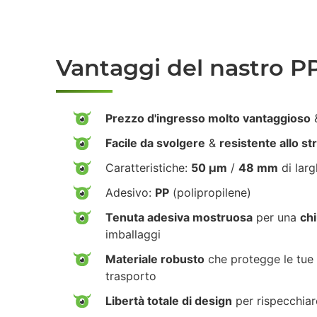
Vantaggi del nastro P
Prezzo d'ingresso molto vantaggioso
&
Facile da svolgere
&
resistente allo s
Caratteristiche:
50 µm
/
48 mm
di lar
Adesivo:
PP
(polipropilene)
Tenuta adesiva mostruosa
per una
chi
imballaggi
Materiale robusto
che protegge le tue 
trasporto
Libertà totale di design
per rispecchiar