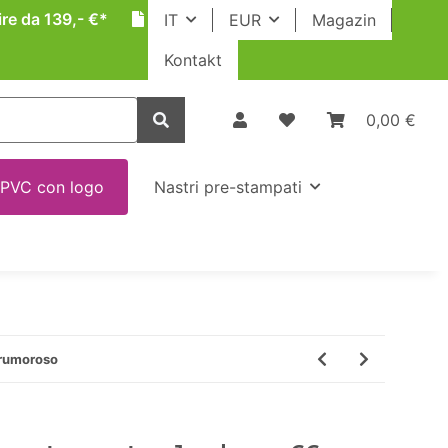
ire da 139,- €*
IT
EUR
Magazin
Kontakt
0,00 €
 PVC con logo
Nastri pre-stampati
 rumoroso