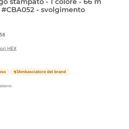
go stampato - 1 colore - 66 m
- #CBA052 - svolgimento
58
lori HEX
uso
Ambasciatore del brand
sleeve.