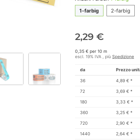
1-farbig
2-farbig
2,29 €
0,35 € per 10 m
escl. 19% IVA , più
Spedizione
da
Prezzo unit
36
4,89 €
*
72
3,69 €
*
180
3,33 €
*
360
3,25 €
*
720
2,90 €
*
1440
2,64 €
*