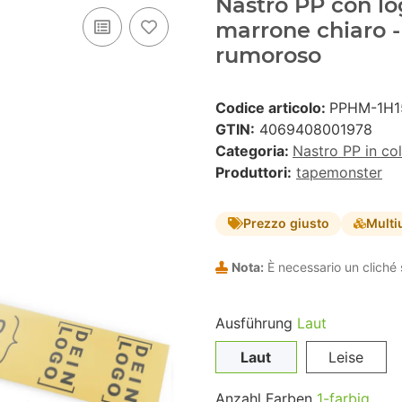
Nastro PP con lo
marrone chiaro 
rumoroso
Codice articolo:
PPHM-1H1
GTIN:
4069408001978
Categoria:
Nastro PP in co
Produttori:
tapemonster
Prezzo giusto
Multi
Nota:
È necessario un cliché 
Ausführung
Laut
Laut
Leise
Anzahl Farben
1-farbig