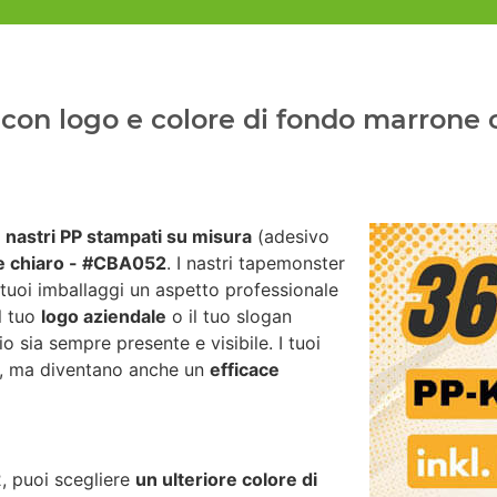
con logo e colore di fondo marrone c
i
nastri PP stampati su misura
(adesivo
 chiaro - #CBA052
. I nastri tapemonster
 tuoi imballaggi un aspetto professionale
il tuo
logo aziendale
o il tuo slogan
io sia sempre presente e visibile. I tuoi
za, ma diventano anche un
efficace
, puoi scegliere
un ulteriore colore di