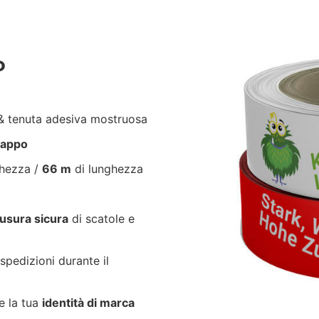
P
 tenuta adesiva mostruosa
trappo
ghezza /
66 m
di lunghezza
usura sicura
di scatole e
spedizioni durante il
e la tua
identità di marca