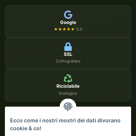
Google
★★★★★
5.0
SSL
Crittografato
Riciclabile
Ecologico
METODI DI PAGAMENTO SICURI
Ecco come i nostri mostri dei dati divorano
cookie & co!
Su fattura
Pagamento anticipato con sconto