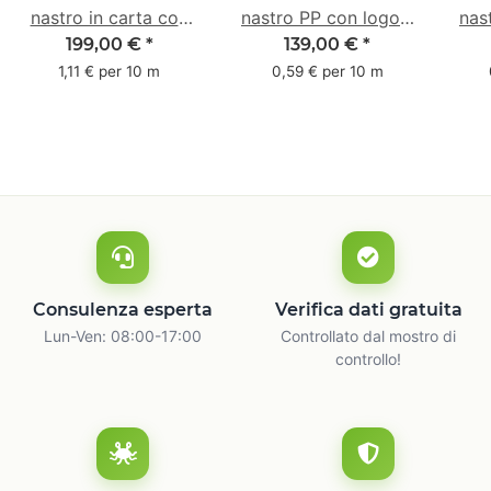
nastro in carta con
nastro PP con logo -
nas
logo - 1 colore - 50
1 colore - 48 mm x
- 1
199,00 €
*
139,00 €
*
mm x 50 m - caucciù
66 m
6
1,11 € per 10 m
0,59 € per 10 m
naturale
c
Consulenza esperta
Verifica dati gratuita
Lun-Ven: 08:00-17:00
Controllato dal mostro di
controllo!