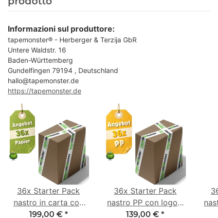
prodotto
Informazioni sul produttore:
tapemonster® - Herberger & Terzija GbR
Untere Waldstr. 16
Baden-Württemberg
Gundelfingen 79194 , Deutschland
hallo@tapemonster.de
https://tapemonster.de
36x Starter Pack
36x Starter Pack
3
nastro in carta con
nastro PP con logo -
nas
logo - 1 colore - 50
1 colore - 48 mm x
- 1
199,00 €
*
139,00 €
*