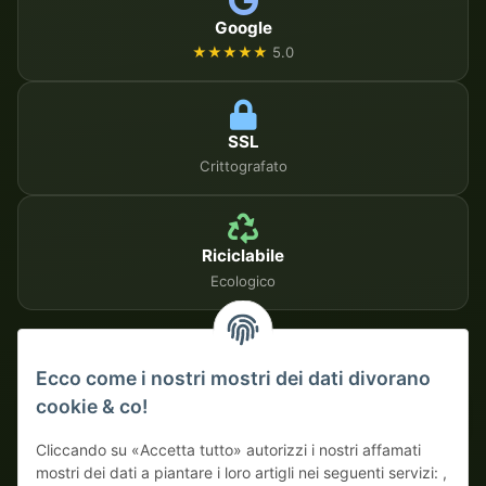
Google
★★★★★
5.0
SSL
Crittografato
Riciclabile
Ecologico
METODI DI PAGAMENTO SICURI
Ecco come i nostri mostri dei dati divorano
cookie & co!
Su fattura
Pagamento anticipato con sconto
Cliccando su «Accetta tutto» autorizzi i nostri affamati
mostri dei dati a piantare i loro artigli nei seguenti servizi: ,