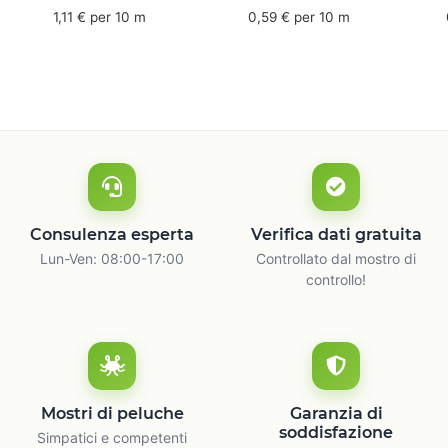
mm x 50 m - caucciù
66 m
6
1,11 € per 10 m
0,59 € per 10 m
naturale
c
Consulenza esperta
Verifica dati gratuita
Lun-Ven: 08:00-17:00
Controllato dal mostro di
controllo!
Mostri di peluche
Garanzia di
soddisfazione
Simpatici e competenti