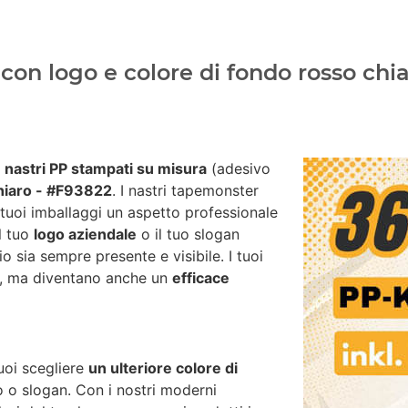
on logo e colore di fondo rosso chia
i
nastri PP stampati su misura
(adesivo
hiaro - #F93822
. I nastri tapemonster
 tuoi imballaggi un aspetto professionale
il tuo
logo aziendale
o il tuo slogan
io sia sempre presente e visibile. I tuoi
za, ma diventano anche un
efficace
uoi scegliere
un ulteriore colore di
go o slogan. Con i nostri moderni