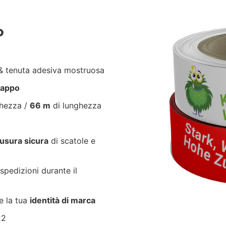
P
 tenuta adesiva mostruosa
trappo
ghezza /
66 m
di lunghezza
usura sicura
di scatole e
spedizioni durante il
e la tua
identità di marca
22