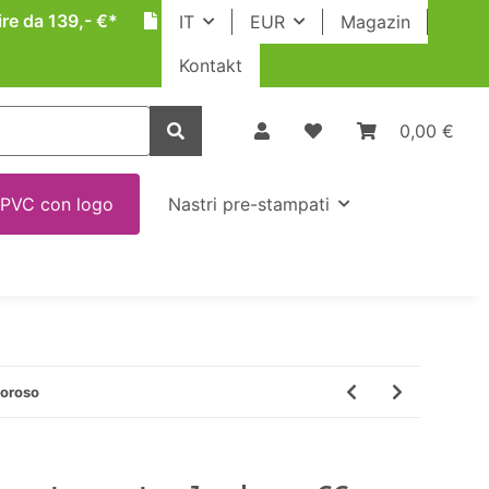
ire da 139,- €*
IT
EUR
Magazin
Kontakt
0,00 €
 PVC con logo
Nastri pre-stampati
moroso