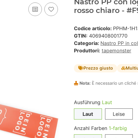
Nastro PP con lo
rosso chiaro - #
Codice articolo:
PPHM-1H1
GTIN:
4069408001770
Categoria:
Nastro PP in co
Produttori:
tapemonster
Prezzo giusto
Multi
Nota:
È necessario un cliché 
Ausführung
Laut
Laut
Leise
Anzahl Farben
1-farbig