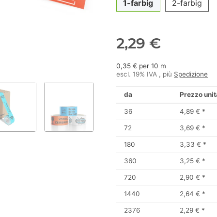
1-farbig
2-farbig
2,29 €
0,35 € per 10 m
escl. 19% IVA , più
Spedizione
da
Prezzo unit
36
4,89 €
*
72
3,69 €
*
180
3,33 €
*
360
3,25 €
*
720
2,90 €
*
1440
2,64 €
*
2376
2,29 €
*