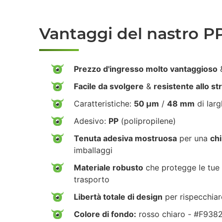
Vantaggi del nastro P
Prezzo d'ingresso molto vantaggioso
&
Facile da svolgere
&
resistente allo s
Caratteristiche:
50 µm
/
48 mm
di lar
Adesivo:
PP
(polipropilene)
Tenuta adesiva mostruosa
per una
chi
imballaggi
Materiale robusto
che protegge le tue 
trasporto
Libertà totale di design
per rispecchiar
Colore di fondo:
rosso chiaro - #F938