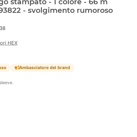
go stampato - 1 colore - 66 m
F93822 - svolgimento rumoroso
38
lori HEX
uso
Ambasciatore del brand
sleeve.