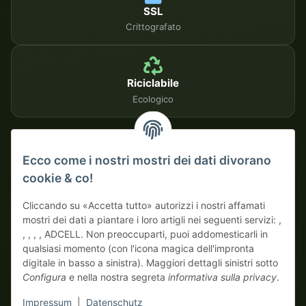
SSL
Crittografato
Riciclabile
Ecologico
METODI DI PAGAMENTO SICURI
Ecco come i nostri mostri dei dati divorano
cookie & co!
Su fattura
Pagamento anticipato con sconto
Cliccando su «Accetta tutto» autorizzi i nostri affamati
mostri dei dati a piantare i loro artigli nei seguenti servizi: ,
, , , , ADCELL. Non preoccuparti, puoi addomesticarli in
qualsiasi momento (con l'icona magica dell'impronta
digitale in basso a sinistra). Maggiori dettagli sinistri sotto
Configura
e nella nostra segreta
informativa sulla privacy
.
* Tutti i prezzi escluso IVA di legge., più
spedizione
| Qui ordinano
Impressum
|
Datenschutz