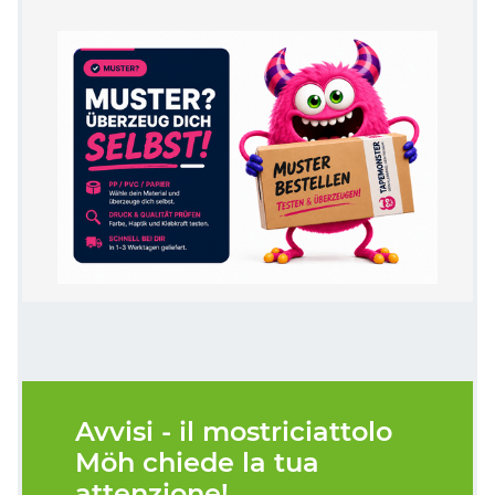
Avvisi - il mostriciattolo
Möh chiede la tua
attenzione!