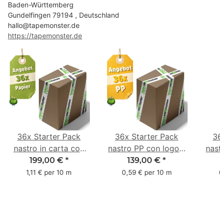
Baden-Württemberg
Gundelfingen 79194 , Deutschland
hallo@tapemonster.de
https://tapemonster.de
36x Starter Pack
36x Starter Pack
3
nastro in carta con
nastro PP con logo -
nas
logo - 1 colore - 50
1 colore - 48 mm x
- 1
199,00 €
*
139,00 €
*
mm x 50 m - caucciù
66 m
6
1,11 € per 10 m
0,59 € per 10 m
naturale
c