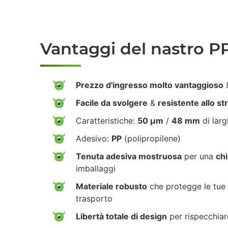
Vantaggi del nastro P
Prezzo d'ingresso molto vantaggioso
&
Facile da svolgere
&
resistente allo s
Caratteristiche:
50 µm
/
48 mm
di lar
Adesivo:
PP
(polipropilene)
Tenuta adesiva mostruosa
per una
chi
imballaggi
Materiale robusto
che protegge le tue 
trasporto
Libertà totale di design
per rispecchiar