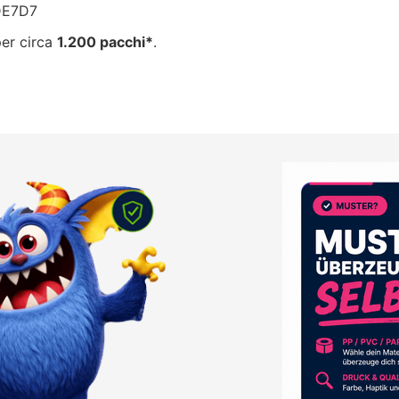
9DE7D7
per circa
1.200 pacchi*
.