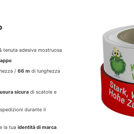
P
 tenuta adesiva mostruosa
trappo
ghezza /
66 m
di lunghezza
usura sicura
di scatole e
spedizioni durante il
e la tua
identità di marca