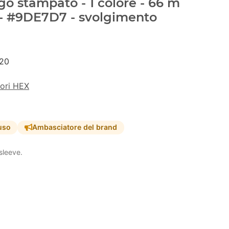
go stampato - 1 colore - 66 m
 - #9DE7D7 - svolgimento
20
lori HEX
uso
Ambasciatore del brand
sleeve.