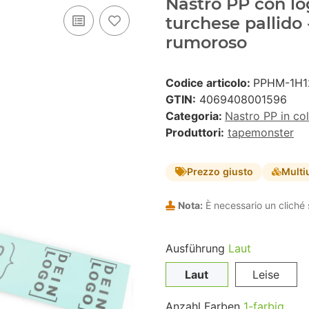
Nastro PP con lo
turchese pallido
rumoroso
Codice articolo:
PPHM-1H1
GTIN:
4069408001596
Categoria:
Nastro PP in co
Produttori:
tapemonster
Prezzo giusto
Multi
Nota:
È necessario un cliché 
Ausführung
Laut
Laut
Leise
Anzahl Farben
1-farbig