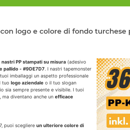
con logo e colore di fondo turchese p
i
nastri PP stampati su misura
(adesivo
e pallido - #9DE7D7
. I nastri tapemonster
 tuoi imballaggi un aspetto professionale
il tuo
logo aziendale
o il tuo slogan
io sia sempre presente e visibile. I tuoi
za, ma diventano anche un
efficace
7, puoi scegliere
un ulteriore colore di