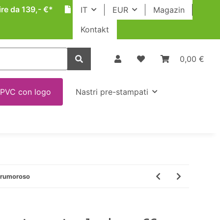
ire da 139,- €*
IT
EUR
Magazin
Kontakt
0,00 €
 PVC con logo
Nastri pre-stampati
o rumoroso