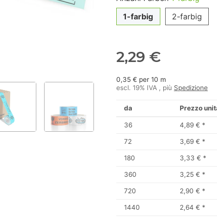
1-farbig
2-farbig
2,29 €
0,35 € per 10 m
escl. 19% IVA , più
Spedizione
da
Prezzo unit
36
4,89 €
*
72
3,69 €
*
180
3,33 €
*
360
3,25 €
*
720
2,90 €
*
1440
2,64 €
*