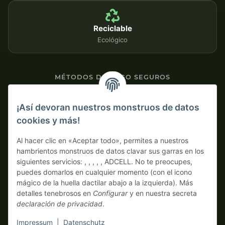
Reciclable
Ecológico
MÉTODOS DE PAGO SEGUROS
Contra factura
¡Así devoran nuestros monstruos de datos
cookies y más!
Pago por adelantado con descuento
Al hacer clic en «Aceptar todo», permites a nuestros
hambrientos monstruos de datos clavar sus garras en los
siguientes servicios: , , , , , ADCELL. No te preocupes,
puedes domarlos en cualquier momento (con el icono
mágico de la huella dactilar abajo a la izquierda). Más
detalles tenebrosos en
Configurar
y en nuestra secreta
declaración de privacidad
.
* Todos los precios sin IVA legal., más
envío
| ¡Aquí solo piden
auténticos monstruos business! Venta únicamente a
Impressum
|
Datenschutz