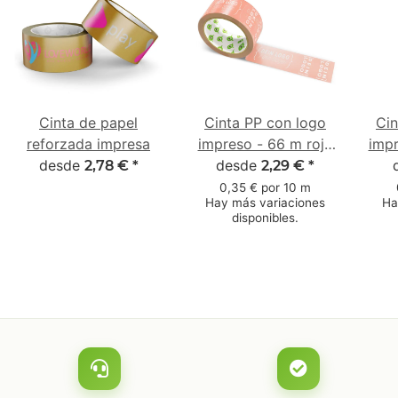
Cinta de papel
Cinta PP con logo
Cin
reforzada impresa
impreso - 66 m rojo
impr
desde
coral claro - #FF8674
desde
2,78 €
*
2,29 €
*
- desenrollado
0,35 € por 10 m
Hay más variaciones
Ha
ruidoso
disponibles.