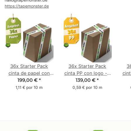
https://tapemonster.de
36x Starter Pack
36x Starter Pack
3
cinta de papel con
cinta PP con logo - 1
cin
logo - 1 color - 50
color - 48 mm x 66 m
1 c
199,00 €
*
139,00 €
*
mm x 50 m - caucho
m -
1,11 € por 10 m
0,59 € por 10 m
natural