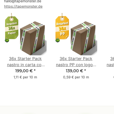
hallo@tapemonster.de
https://tapemonster.de
36x Starter Pack
36x Starter Pack
3
nastro in carta con
nastro PP con logo -
nas
logo - 1 colore - 50
1 colore - 48 mm x
- 1
199,00 €
*
139,00 €
*
mm x 50 m - caucciù
66 m
6
1,11 € per 10 m
0,59 € per 10 m
naturale
c