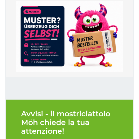
Avvisi - il mostriciattolo
Möh chiede la tua
attenzione!