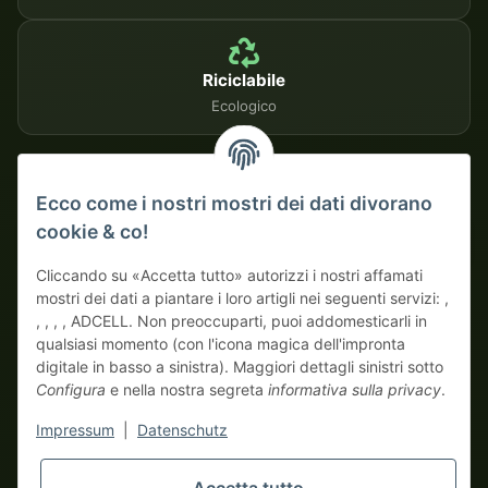
Riciclabile
Ecologico
METODI DI PAGAMENTO SICURI
Ecco come i nostri mostri dei dati divorano
cookie & co!
Su fattura
Pagamento anticipato con sconto
Cliccando su «Accetta tutto» autorizzi i nostri affamati
mostri dei dati a piantare i loro artigli nei seguenti servizi: ,
, , , , ADCELL. Non preoccuparti, puoi addomesticarli in
qualsiasi momento (con l'icona magica dell'impronta
digitale in basso a sinistra). Maggiori dettagli sinistri sotto
Configura
e nella nostra segreta
informativa sulla privacy
.
* Tutti i prezzi escluso IVA di legge., più
spedizione
| Qui ordinano
Impressum
|
Datenschutz
solo veri mostri business! Vendita solo a imprenditori (§ 14 BGB),
nessun cliente privato (§ 13 BGB).
I prezzi in valute estere sono indicativi e si basano sul tasso di