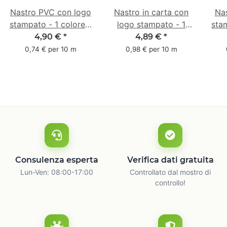
Nastro PVC con logo
Nastro in carta con
Na
stampato - 1 colore -
logo stampato - 1
stam
50 mm x 66 m -
colore - 50 mm x 50
4
4,90 €
*
4,89 €
*
bianco
m - marrone
0,74 € per 10 m
0,98 € per 10 m
Consulenza esperta
Verifica dati gratuita
Lun-Ven: 08:00-17:00
Controllato dal mostro di
controllo!