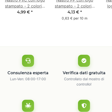
Nastro PVC con logo
Nastro PP con logo
Nas
stampato - 2 colori -
stampato - 2 colori -
lo
50 mm x 66 m -
48 mm x 66 m -
col
4,99 €
*
4,13 €
*
bianco
bianco
0,63 € per 10 m
Consulenza esperta
Verifica dati gratuita
Lun-Ven: 08:00-17:00
Controllato dal mostro di
controllo!