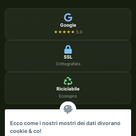
Google
★★★★★
5.0
SSL
Crittografato
Riciclabile
Ecologico
METODI DI PAGAMENTO SICURI
Ecco come i nostri mostri dei dati divorano
cookie & co!
Su fattura
Pagamento anticipato con sconto