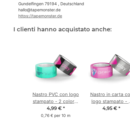
Gundelfingen 79194 , Deutschland
hallo@tapemonster.de
https://tapemonster.de
I clienti hanno acquistato anche:
Nastro PVC con logo
Nastro in carta c
stampato - 2 colori -
logo stampato - 
50 mm x 66 m -
colori - 50 mm x 
4,99 €
*
4,95 €
*
colore speciale
m - colore specia
0,76 € per 10 m