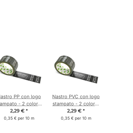
astro PP con logo
Nastro PVC con logo
ampato - 2 colori -
stampato - 2 colori -
66 m nero - CMYK
66 m nero -
2,29 €
*
2,29 €
*
3/3/0/86 -
#222223
0,35 € per 10 m
0,35 € per 10 m
svolgimento
rumoroso