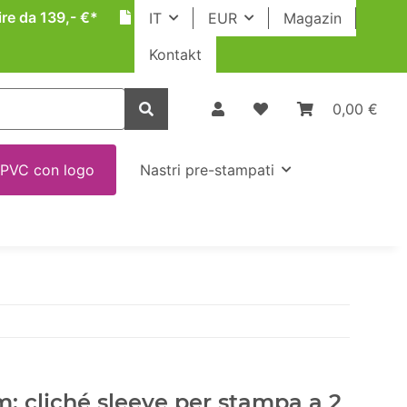
ire da 139,- €*
IT
EUR
Magazin
Kontakt
0,00 €
 PVC con logo
Nastri pre-stampati
: cliché sleeve per stampa a 2