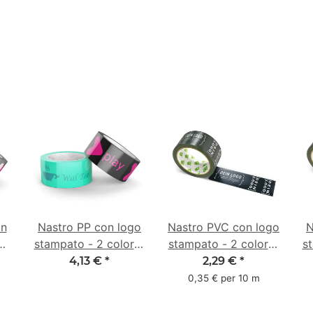
on
Nastro PP con logo
Nastro PVC con logo
N
2
stampato - 2 colori -
stampato - 2 colori -
st
50
48 mm x 66 m -
66 m nero - #101820
4,13 €
*
2,29 €
*
le
colore speciale
0,35 € per 10 m