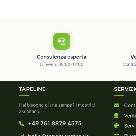
Consulenza esperta
Ve
Lun-Ven: 08:00-17:00
Control
TAPELINE
SERVIZ
Hai bisogno di una zampa? I mostri ti
Conta
ascoltano:
Verifi
+49 761 8879 4575
Servi