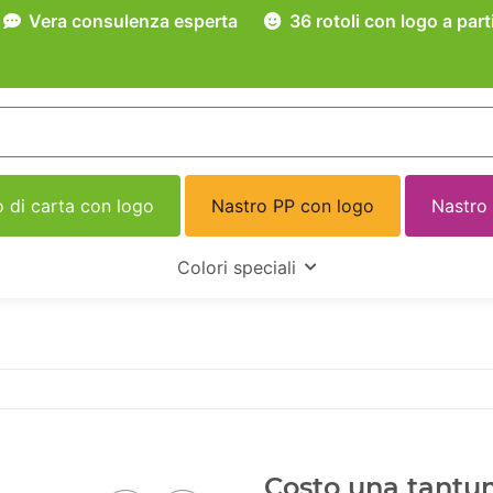
Vera consulenza esperta
36 rotoli con logo a part
 di carta con logo
Nastro PP con logo
Nastro
Colori speciali
Costo una tantum