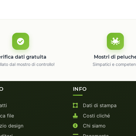
rifica dati gratuita
Mostri di peluch
lato dal mostro di controllo!
Simpatici e competen
IO
INFO
tti
Dati di stampa
ca file
Costi cliché
zio design
Chi siamo