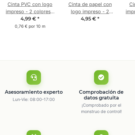
Cinta PVC con logo
Cinta de papel con
Ci
impreso - 2 colores -
logo impreso - 2
impr
50 mm x 66 m - color
colores - 50 mm x 50
48 m
4,99 €
*
4,95 €
*
especial
m - color especial
0,76 € por 10 m
Asesoramiento experto
Comprobación de
datos gratuita
Lun-Vie: 08:00-17:00
¡Comprobado por el
monstruo de control!