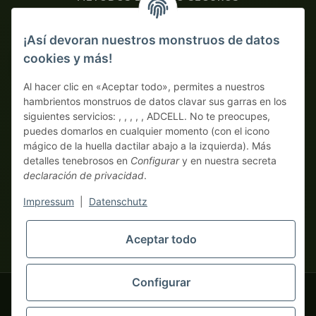
Contra factura
¡Así devoran nuestros monstruos de datos
cookies y más!
Pago por adelantado con descuento
Al hacer clic en «Aceptar todo», permites a nuestros
hambrientos monstruos de datos clavar sus garras en los
siguientes servicios: , , , , , ADCELL. No te preocupes,
puedes domarlos en cualquier momento (con el icono
mágico de la huella dactilar abajo a la izquierda). Más
detalles tenebrosos en
Configurar
y en nuestra secreta
declaración de privacidad
.
* Todos los precios sin IVA legal., más
envío
| ¡Aquí solo piden
auténticos monstruos business! Venta únicamente a
Impressum
|
Datenschutz
empresarios (§ 14 BGB), sin clientes particulares (§ 13 BGB).
Los precios en monedas extranjeras son orientativos y se basan
en el tipo de cambio actual. La moneda vinculante es el euro
Aceptar todo
tapemonster.de
(EUR).
Configurar
tapemonster.de
© 2020-2026 tapemonster - Todos los derechos reservados. Design by