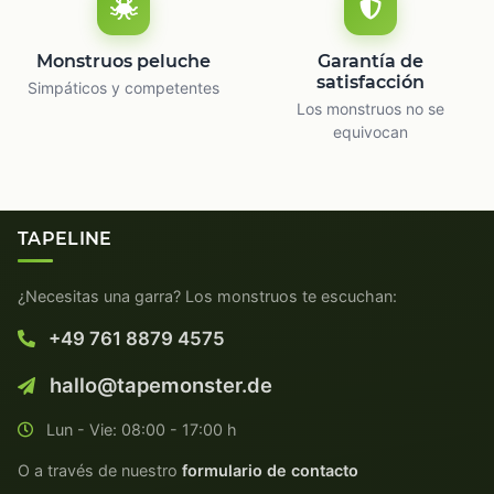
Monstruos peluche
Garantía de
satisfacción
Simpáticos y competentes
Los monstruos no se
equivocan
TAPELINE
¿Necesitas una garra? Los monstruos te escuchan:
+49 761 8879 4575
hallo@tapemonster.de
Lun - Vie: 08:00 - 17:00 h
O a través de nuestro
formulario de contacto