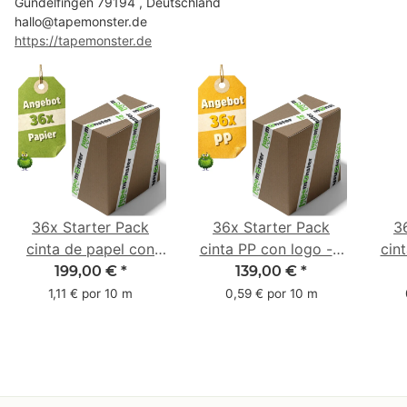
Gundelfingen 79194 , Deutschland
hallo@tapemonster.de
https://tapemonster.de
36x Starter Pack
36x Starter Pack
3
cinta de papel con
cinta PP con logo - 1
cin
logo - 1 color - 50
color - 48 mm x 66 m
1 c
199,00 €
*
139,00 €
*
mm x 50 m - caucho
m -
1,11 € por 10 m
0,59 € por 10 m
natural