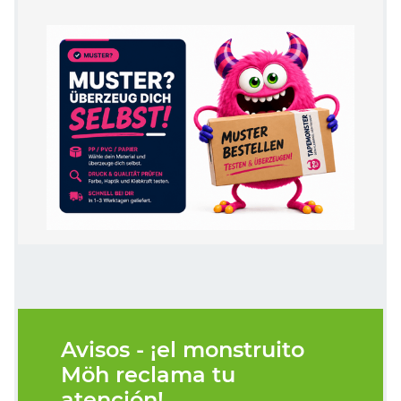
Avisos - ¡el monstruito
Möh reclama tu
atención!