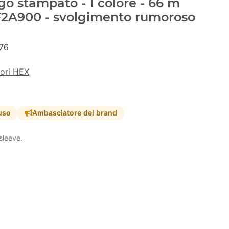
go stampato - 1 colore - 66 m
#F2A900 - svolgimento rumoroso
76
lori HEX
uso
Ambasciatore del brand
sleeve.