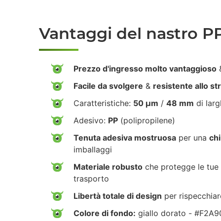
Vantaggi del nastro P
Prezzo d'ingresso molto vantaggioso
&
Facile da svolgere
&
resistente allo s
Caratteristiche:
50 µm
/
48 mm
di lar
Adesivo:
PP
(polipropilene)
Tenuta adesiva mostruosa
per una
chi
imballaggi
Materiale robusto
che protegge le tue 
trasporto
Libertà totale di design
per rispecchiar
Colore di fondo:
giallo dorato - #F2A9