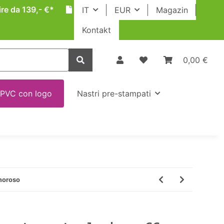
ire da 139,- €*
IT
EUR
Magazin
Kontakt
0,00 €
 PVC con logo
Nastri pre-stampati
moroso