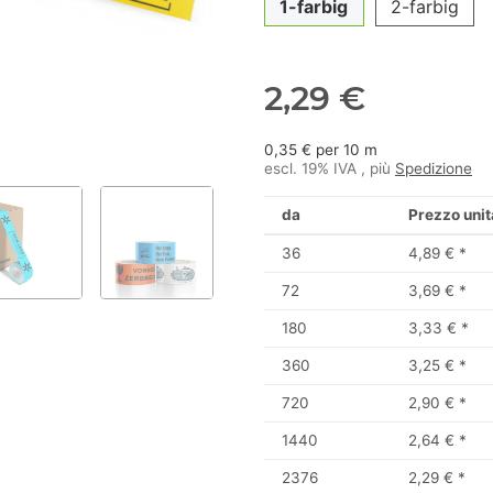
1-farbig
2-farbig
2,29 €
0,35 € per 10 m
escl. 19% IVA , più
Spedizione
da
Prezzo unit
36
4,89 €
*
72
3,69 €
*
180
3,33 €
*
360
3,25 €
*
720
2,90 €
*
1440
2,64 €
*
2376
2,29 €
*