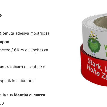
P
 tenuta adesiva mostruosa
trappo
ghezza /
66 m
di lunghezza
usura sicura
di scatole e
spedizioni durante il
e la tua
identità di marca
00