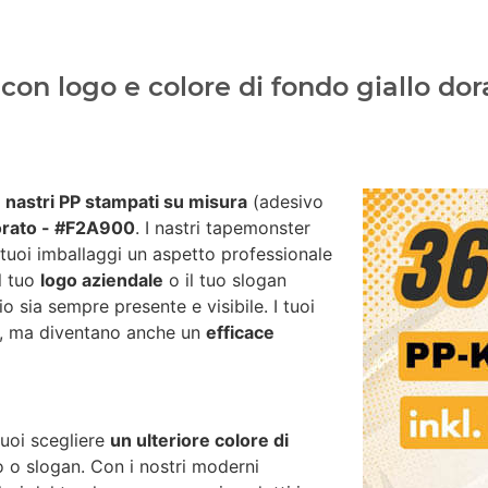
on logo e colore di fondo giallo dor
i
nastri PP stampati su misura
(adesivo
dorato - #F2A900
. I nastri tapemonster
 tuoi imballaggi un aspetto professionale
il tuo
logo aziendale
o il tuo slogan
io sia sempre presente e visibile. I tuoi
za, ma diventano anche un
efficace
puoi scegliere
un ulteriore colore di
go o slogan. Con i nostri moderni