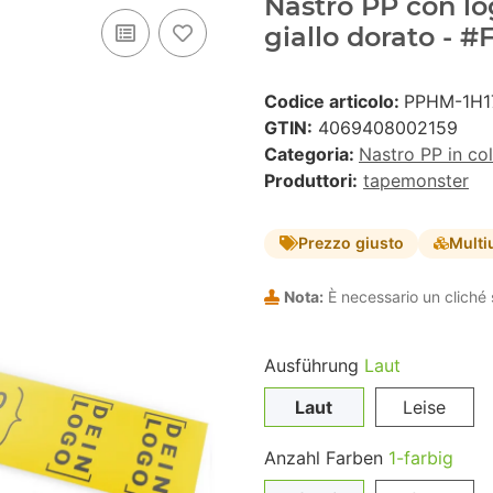
Nastro PP con lo
giallo dorato - 
Codice articolo:
PPHM-1H1
GTIN:
4069408002159
Categoria:
Nastro PP in co
Produttori:
tapemonster
Prezzo giusto
Multi
Nota:
È necessario un cliché 
Ausführung
Laut
Laut
Leise
Anzahl Farben
1-farbig