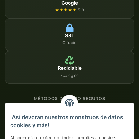
Google
★★★★★
5.0
SSL
Cifrado
Reciclable
Ecológico
MÉTODOS DE PAGO SEGUROS
Contra factura
¡Así devoran nuestros monstruos de datos
cookies y más!
Pago por adelantado con descuento
Al hacer clic en «Aceptar todo», permites a nuestros