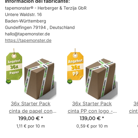
Información del fabricante:
tapemonster® - Herberger & Terzija GbR
Untere Waldstr. 16
Baden-Württemberg
Gundelfingen 79194 , Deutschland
hallo@tapemonster.de
https://tapemonster.de
36x Starter Pack
36x Starter Pack
3
cinta de papel con
cinta PP con logo - 1
cin
logo - 1 color - 50
color - 48 mm x 66 m
1 c
199,00 €
*
139,00 €
*
mm x 50 m - caucho
m -
1,11 € por 10 m
0,59 € por 10 m
natural