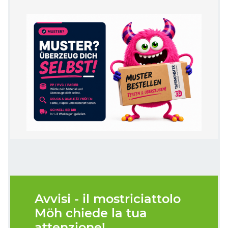
Avvisi - il mostriciattolo
Möh chiede la tua
attenzione!