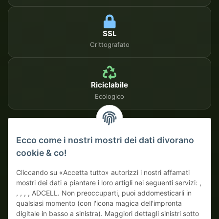
SSL
Crittografato
Riciclabile
Ecologico
METODI DI PAGAMENTO SICURI
Ecco come i nostri mostri dei dati divorano
cookie & co!
Su fattura
Pagamento anticipato con sconto
Cliccando su «Accetta tutto» autorizzi i nostri affamati
mostri dei dati a piantare i loro artigli nei seguenti servizi: ,
, , , , ADCELL. Non preoccuparti, puoi addomesticarli in
qualsiasi momento (con l'icona magica dell'impronta
digitale in basso a sinistra). Maggiori dettagli sinistri sotto