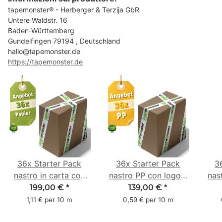
tapemonster® - Herberger & Terzija GbR
Untere Waldstr. 16
Baden-Württemberg
Gundelfingen 79194 , Deutschland
hallo@tapemonster.de
https://tapemonster.de
36x Starter Pack
36x Starter Pack
3
nastro in carta con
nastro PP con logo -
nas
logo - 1 colore - 50
1 colore - 48 mm x
- 1
199,00 €
*
139,00 €
*
mm x 50 m - caucciù
66 m
6
1,11 € per 10 m
0,59 € per 10 m
naturale
c