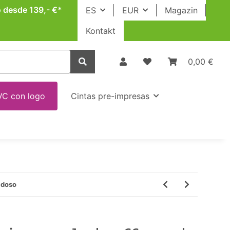
o desde 139,- €*
ES
EUR
Magazin
Kontakt
0,00 €
VC con logo
Cintas pre-impresas
idoso