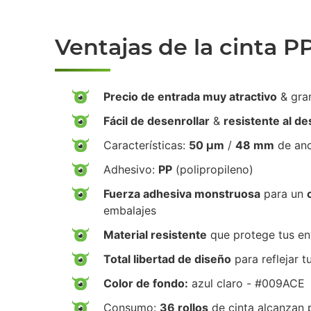
Ventajas de la cinta P
Precio de entrada muy atractivo
& gra
Fácil de desenrollar
&
resistente al d
Características:
50 µm
/
48 mm
de an
Adhesivo:
PP
(polipropileno)
Fuerza adhesiva monstruosa
para un
embalajes
Material resistente
que protege tus env
Total libertad de diseño
para reflejar t
Color de fondo:
azul claro - #009ACE
Consumo:
36 rollos
de cinta alcanzan 