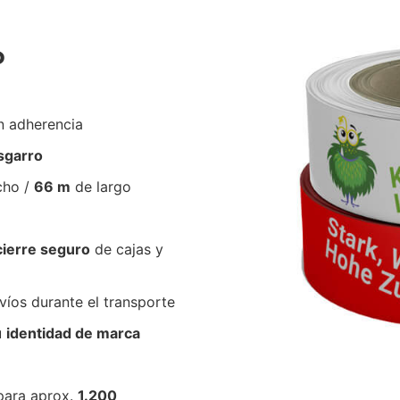
P
n adherencia
esgarro
cho /
66 m
de largo
cierre seguro
de cajas y
íos durante el transporte
u
identidad de marca
para aprox.
1.200