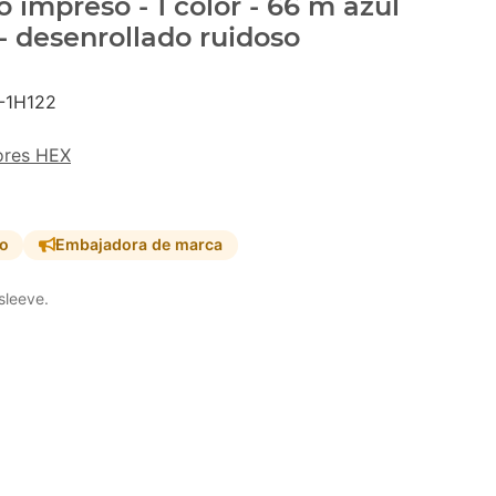
 impreso - 1 color - 66 m azul
- desenrollado ruidoso
-1H122
ores HEX
so
Embajadora de marca
sleeve.