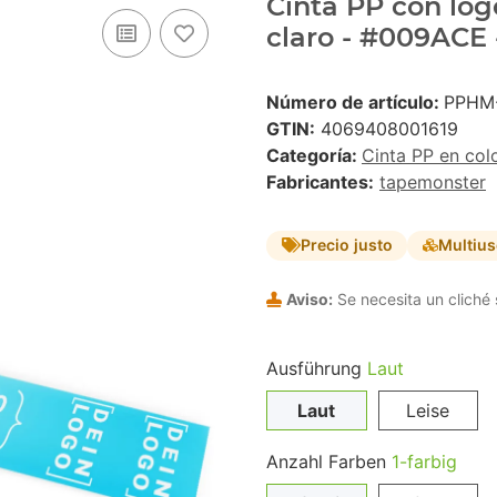
Cinta PP con logo
claro - #009ACE 
Número de artículo:
PPHM
GTIN:
4069408001619
Categoría:
Cinta PP en col
Fabricantes:
tapemonster
Precio justo
Multiu
Aviso:
Se necesita un cliché 
Ausführung
Laut
Laut
Leise
Anzahl Farben
1-farbig