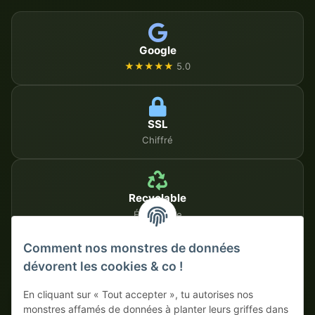
Google
★★★★★
5.0
SSL
Chiffré
Recyclable
Écologique
Comment nos monstres de données
dévorent les cookies & co !
MÉTHODES DE PAIEMENT SÉCURISÉES
En cliquant sur « Tout accepter », tu autorises nos
Sur facture
Paiement anticipé avec escompte
monstres affamés de données à planter leurs griffes dans