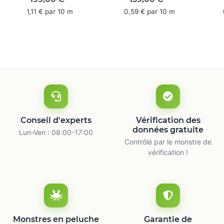
mm x 50 m -
66 m
1,11 € par 10 m
0,59 € par 10 m
caoutchouc naturel
ca
Conseil d'experts
Vérification des
données gratuite
Lun-Ven : 08:00-17:00
Contrôlé par le monstre de
vérification !
Monstres en peluche
Garantie de