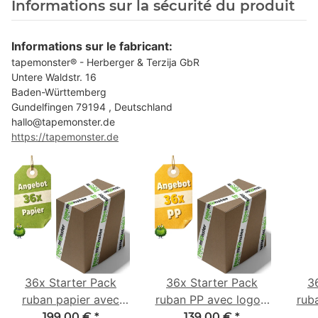
Informations sur la sécurité du produit
Informations sur le fabricant:
tapemonster® - Herberger & Terzija GbR
Untere Waldstr. 16
Baden-Württemberg
Gundelfingen 79194 , Deutschland
hallo@tapemonster.de
https://tapemonster.de
36x Starter Pack
36x Starter Pack
3
ruban papier avec
ruban PP avec logo -
rub
logo - 1 couleur - 50
1 couleur - 48 mm x
- 1 
199,00 €
*
139,00 €
*