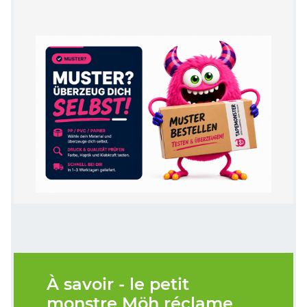
À savoir - le petit
monstre Möh réclame