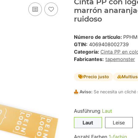
Cinta PP con logo
marrón anaranja
ruidoso
Número de artículo:
PPHM
GTIN:
4069408002739
Categoría:
Cinta PP en col
Fabricantes:
tapemonster
Precio justo
Multiu
Aviso:
Se necesita un cliché 
Ausführung
Laut
Laut
Leise
Anzahl Farben
1-farbig