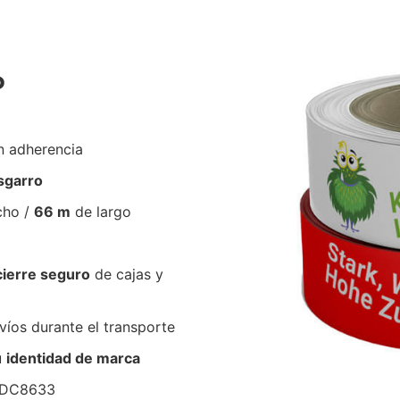
P
n adherencia
esgarro
cho /
66 m
de largo
cierre seguro
de cajas y
íos durante el transporte
u
identidad de marca
 #DC8633