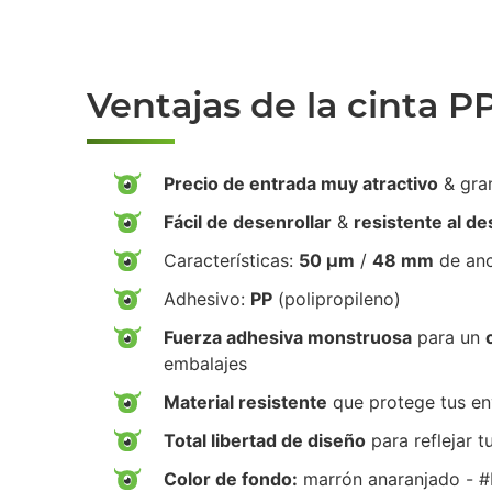
Ventajas de la cinta P
Precio de entrada muy atractivo
& gra
Fácil de desenrollar
&
resistente al d
Características:
50 µm
/
48 mm
de an
Adhesivo:
PP
(polipropileno)
Fuerza adhesiva monstruosa
para un
embalajes
Material resistente
que protege tus env
Total libertad de diseño
para reflejar t
Color de fondo:
marrón anaranjado -