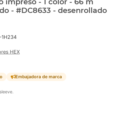
 impreso - 1 color - 66 m
do - #DC8633 - desenrollado
-1H234
ores HEX
so
Embajadora de marca
sleeve.