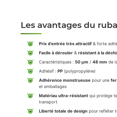
Les avantages du rub
Prix d'entrée très attractif
& forte adh
Facile à dérouler
&
résistant à la déch
Caractéristiques :
50 µm
/
48 mm
de l
Adhésif :
PP
(polypropylène)
Adhérence monstrueuse
pour une
fe
et emballages
Matériau ultra-résistant
qui protège te
transport
Liberté totale de design
pour refléter 