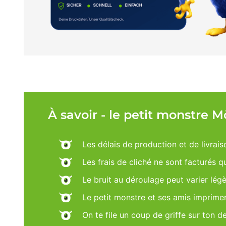
À savoir - le petit monstre 
Les délais de production et de livrais
Les frais de cliché ne sont facturés 
Le bruit au déroulage peut varier lég
Le petit monstre et ses amis imprime
On te file un coup de griffe sur ton d