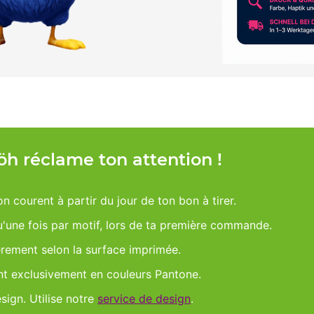
Möh réclame ton attention !
on courent à partir du jour de ton bon à tirer.
qu'une fois par motif, lors de ta première commande.
èrement selon la surface imprimée.
nt exclusivement en couleurs Pantone.
esign. Utilise notre
service de design
.