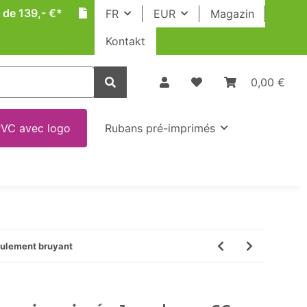
 de 139,- €*
FR
EUR
Magazin
Kontakt
0,00 €
VC avec logo
Rubans pré-imprimés
oulement bruyant