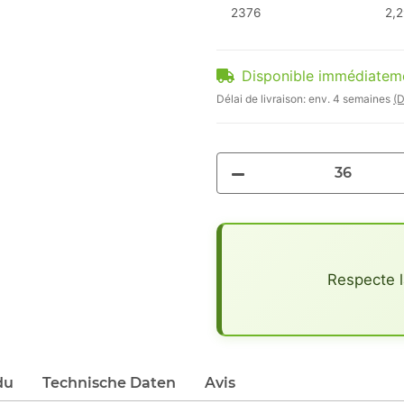
2376
2,2
Disponible immédiatem
Délai de livraison:
env. 4 semaines
(D
x
Respecte l
du
Technische Daten
Avis