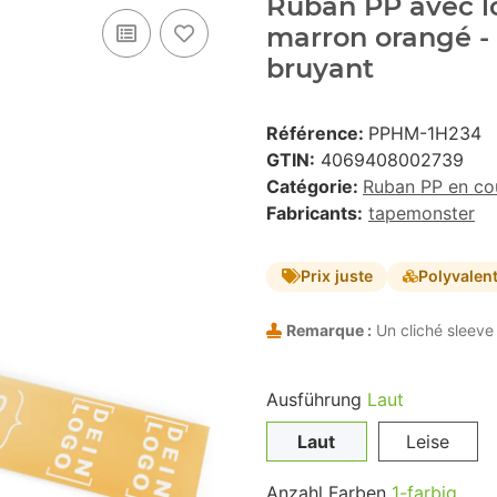
Ruban PP avec lo
marron orangé -
bruyant
Référence:
PPHM-1H234
GTIN:
4069408002739
Catégorie:
Ruban PP en co
Fabricants:
tapemonster
Prix juste
Polyvalen
Remarque :
Un cliché sleeve 
Ausführung
Laut
Laut
Leise
Anzahl Farben
1-farbig