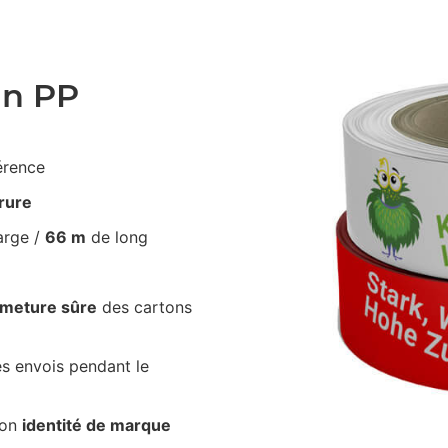
an PP
érence
irure
arge /
66 m
de long
rmeture sûre
des cartons
s envois pendant le
ton
identité de marque