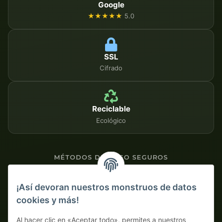
Google
★★★★★
5.0
SSL
Cifrado
Reciclable
Ecológico
MÉTODOS DE PAGO SEGUROS
Contra factura
¡Así devoran nuestros monstruos de datos
cookies y más!
Pago por adelantado con descuento
Al hacer clic en «Aceptar todo», permites a nuestros