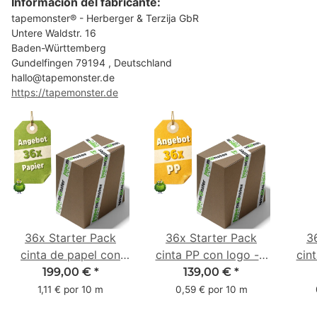
Información del fabricante:
tapemonster® - Herberger & Terzija GbR
Untere Waldstr. 16
Baden-Württemberg
Gundelfingen 79194 , Deutschland
hallo@tapemonster.de
https://tapemonster.de
36x Starter Pack
36x Starter Pack
3
cinta de papel con
cinta PP con logo - 1
cin
logo - 1 color - 50
color - 48 mm x 66 m
1 c
199,00 €
*
139,00 €
*
mm x 50 m - caucho
m -
1,11 € por 10 m
0,59 € por 10 m
natural