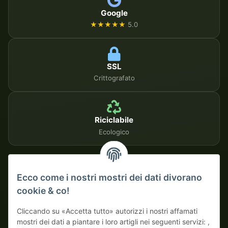
Google
★★★★★
5.0
SSL
Crittografato
Riciclabile
Ecologico
METODI DI PAGAMENTO SICURI
Ecco come i nostri mostri dei dati divorano
cookie & co!
Su fattura
Pagamento anticipato con sconto
Cliccando su «Accetta tutto» autorizzi i nostri affamati
mostri dei dati a piantare i loro artigli nei seguenti servizi: ,