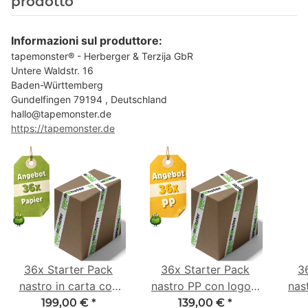
prodotto
Informazioni sul produttore:
tapemonster® - Herberger & Terzija GbR
Untere Waldstr. 16
Baden-Württemberg
Gundelfingen 79194 , Deutschland
hallo@tapemonster.de
https://tapemonster.de
36x Starter Pack
36x Starter Pack
3
nastro in carta con
nastro PP con logo -
nas
logo - 1 colore - 50
1 colore - 48 mm x
- 1
199,00 €
*
139,00 €
*