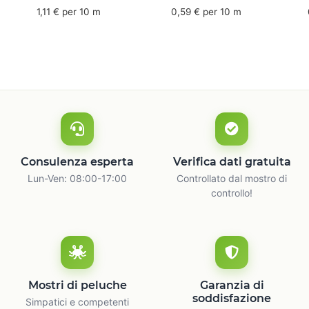
mm x 50 m - caucciù
66 m
6
1,11 € per 10 m
0,59 € per 10 m
naturale
c
Consulenza esperta
Verifica dati gratuita
Lun-Ven: 08:00-17:00
Controllato dal mostro di
controllo!
Mostri di peluche
Garanzia di
soddisfazione
Simpatici e competenti