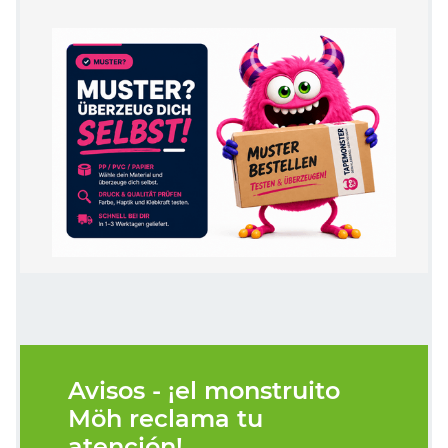
Avisos - ¡el monstruito
Möh reclama tu
atención!