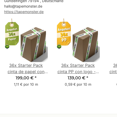
Gundelfingen 79194 , Deutschland
hallo@tapemonster.de
https://tapemonster.de
36x Starter Pack
36x Starter Pack
3
cinta de papel con
cinta PP con logo - 1
cin
logo - 1 color - 50
color - 48 mm x 66 m
1 c
199,00 €
*
139,00 €
*
mm x 50 m - caucho
m -
1,11 € por 10 m
0,59 € por 10 m
natural