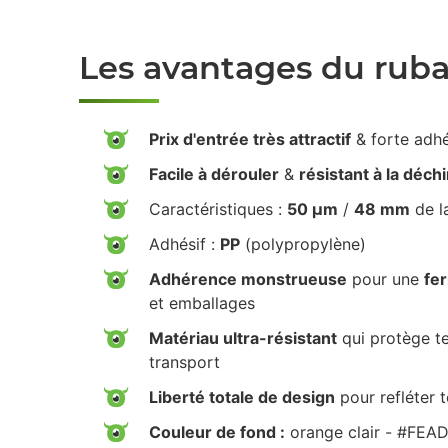
Les avantages du rub
Prix d'entrée très attractif
& forte adh
Facile à dérouler
&
résistant à la déch
Caractéristiques :
50 µm
/
48 mm
de l
Adhésif :
PP
(polypropylène)
Adhérence monstrueuse
pour une
fe
et emballages
Matériau ultra-résistant
qui protège te
transport
Liberté totale de design
pour refléter 
Couleur de fond :
orange clair - #FEA