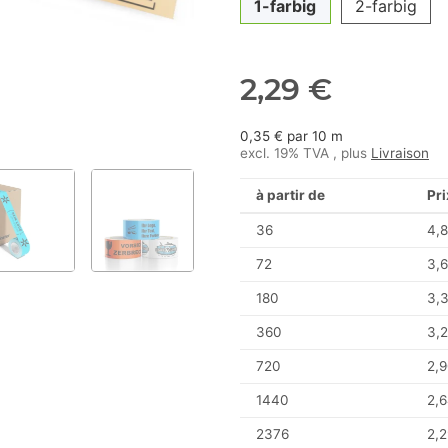
1-farbig
2-farbig
2,29 €
0,35 € par 10 m
excl. 19% TVA , plus
Livraison
à partir de
Pri
36
4,8
72
3,6
180
3,
360
3,2
720
2,9
1440
2,6
2376
2,2