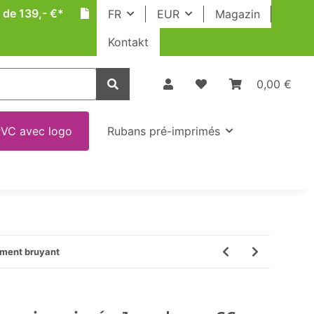
 de 139,- €*
FR
EUR
Magazin
Kontakt
0,00 €
VC avec logo
Rubans pré-imprimés
ement bruyant