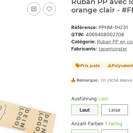
Ruban PP avec lo
orange clair - 
Référence:
PPHM-1H231
GTIN:
4069408002708
Catégorie:
Ruban PP en co
Fabricants:
tapemonster
Prix juste
Polyvalen
Remarque :
Un cliché sleeve 
Ausführung
Laut
Laut
Leise
Anzahl Farben
1-farbig