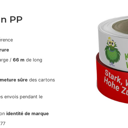
an PP
érence
irure
arge /
66 m
de long
rmeture sûre
des cartons
s envois pendant le
ton
identité de marque
D77