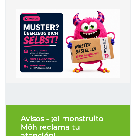
Avisos - ¡el monstruito
Möh reclama tu
atención!