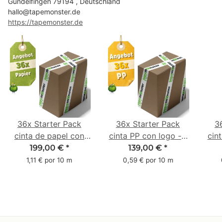
Gundelfingen 79194 , Deutschland
hallo@tapemonster.de
https://tapemonster.de
36x Starter Pack
36x Starter Pack
3
cinta de papel con
cinta PP con logo - 1
cin
logo - 1 color - 50
color - 48 mm x 66 m
1 c
199,00 €
*
139,00 €
*
mm x 50 m - caucho
m -
1,11 € por 10 m
0,59 € por 10 m
natural