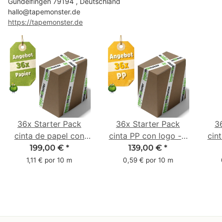
Gundelfingen 79194 , Deutschland
hallo@tapemonster.de
https://tapemonster.de
36x Starter Pack
36x Starter Pack
3
cinta de papel con
cinta PP con logo - 1
cin
logo - 1 color - 50
color - 48 mm x 66 m
1 c
199,00 €
*
139,00 €
*
mm x 50 m - caucho
m -
1,11 € por 10 m
0,59 € por 10 m
natural