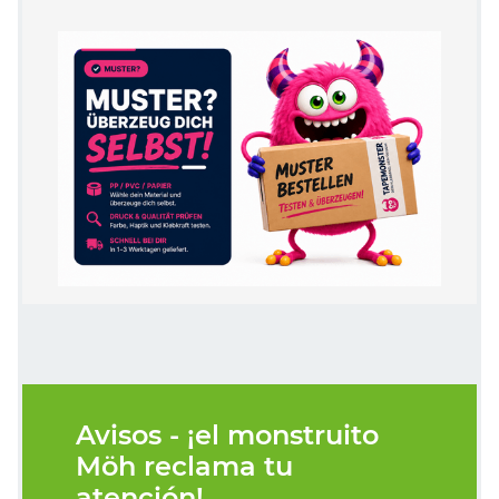
Avisos - ¡el monstruito
Möh reclama tu
atención!