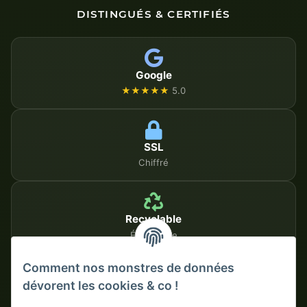
DISTINGUÉS & CERTIFIÉS
Google
★★★★★
5.0
SSL
Chiffré
Recyclable
Écologique
Comment nos monstres de données
dévorent les cookies & co !
MÉTHODES DE PAIEMENT SÉCURISÉES