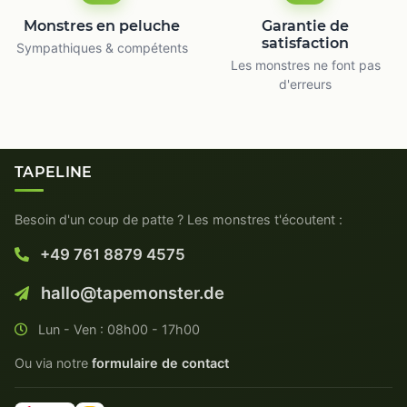
Monstres en peluche
Garantie de
satisfaction
Sympathiques & compétents
Les monstres ne font pas
d'erreurs
TAPELINE
Besoin d'un coup de patte ? Les monstres t'écoutent :
+49 761 8879 4575
hallo@tapemonster.de
Lun - Ven : 08h00 - 17h00
Ou via notre
formulaire de contact