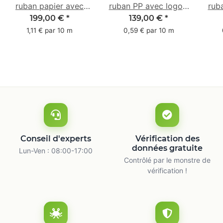
ruban papier avec
ruban PP avec logo -
rub
logo - 1 couleur - 50
1 couleur - 48 mm x
- 1 
199,00 €
*
139,00 €
*
mm x 50 m -
66 m
1,11 € par 10 m
0,59 € par 10 m
caoutchouc naturel
ca
Conseil d'experts
Vérification des
données gratuite
Lun-Ven : 08:00-17:00
Contrôlé par le monstre de
vérification !