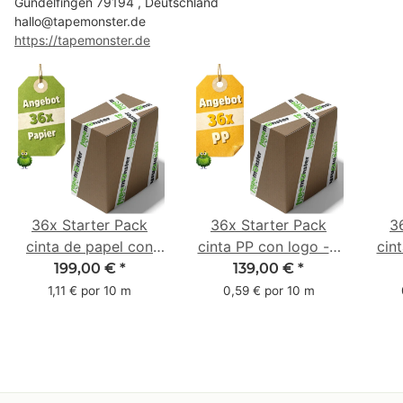
Gundelfingen 79194 , Deutschland
hallo@tapemonster.de
https://tapemonster.de
36x Starter Pack
36x Starter Pack
3
cinta de papel con
cinta PP con logo - 1
cin
logo - 1 color - 50
color - 48 mm x 66 m
1 c
199,00 €
*
139,00 €
*
mm x 50 m - caucho
m -
1,11 € por 10 m
0,59 € por 10 m
natural