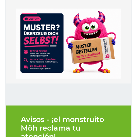
Avisos - ¡el monstruito
Möh reclama tu
atención!