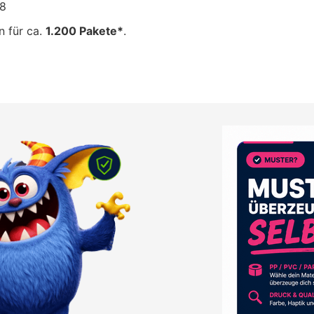
18
n für ca.
1.200 Pakete*
.