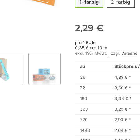
1-farbig
2-farbig
2,29 €
pro 1 Rolle
0,35 € pro 10 m
exkl. 19% MwSt. , zzgl.
Versand
ab
Stückpreis /
36
4,89 €
*
72
3,69 €
*
180
3,33 €
*
360
3,25 €
*
720
2,90 €
*
1440
2,64 €
*