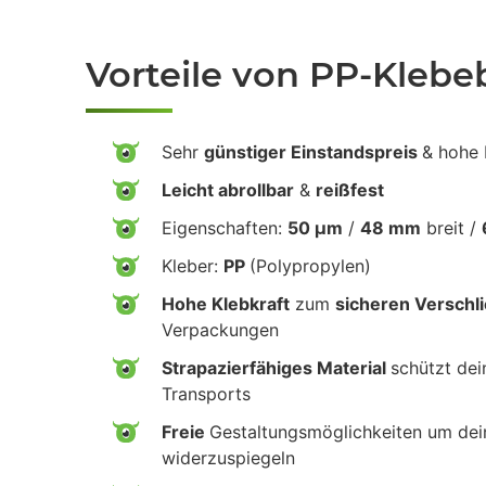
Vorteile von PP-Kleb
Sehr
günstiger Einstandspreis
& hohe 
Leicht abrollbar
&
reißfest
Eigenschaften:
50 µm
/
48 mm
breit /
Kleber:
PP
(Polypropylen)
Hohe Klebkraft
zum
sicheren Verschl
Verpackungen
Strapazierfähiges Material
schützt de
Transports
Freie
Gestaltungsmöglichkeiten um de
widerzuspiegeln