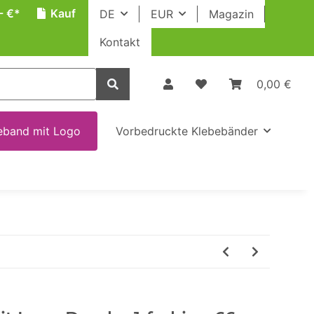
- €*
Kauf
DE
EUR
Magazin
Kontakt
0,00 €
eband mit Logo
Vorbedruckte Klebebänder