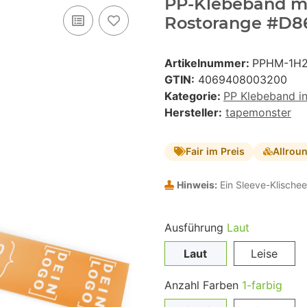
PP-Klebeband mit
Rostorange #D86
Artikelnummer:
PPHM-1H2
GTIN:
4069408003200
Kategorie:
PP Klebeband i
Hersteller:
tapemonster
Fair im Preis
Allrou
Hinweis:
Ein Sleeve-Klischee
Ausführung
Laut
Laut
Leise
Anzahl Farben
1-farbig