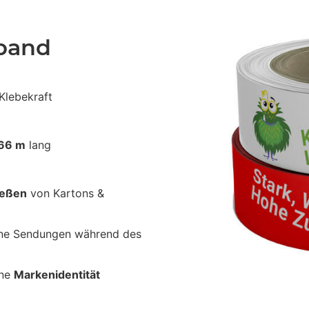
eband
Klebekraft
66 m
lang
ießen
von Kartons &
ine Sendungen während des
ine
Markenidentität