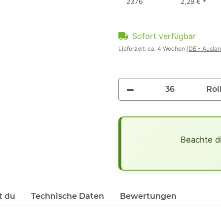
2376
2,29 €
*
Sofort verfügbar
Lieferzeit:
ca. 4 Wochen
(DE - Ausla
Rol
x
Beachte d
t du
Technische Daten
Bewertungen