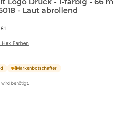
 Logo Druck - 1-farbig - 66 m
018 - Laut abrollend
81
n Hex Farben
nd
Markenbotschafter
 wird benötigt.