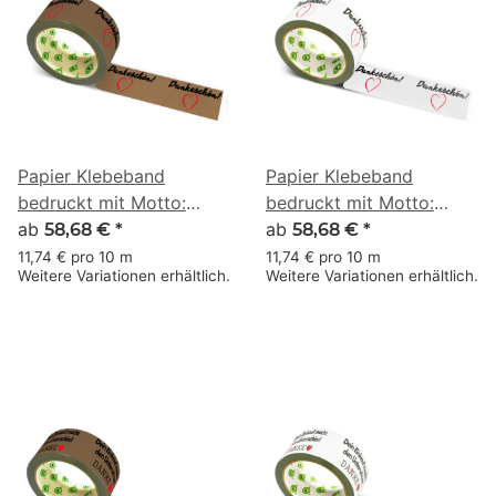
Papier Klebeband
Papier Klebeband
bedruckt mit Motto:
bedruckt mit Motto:
Dankeschön mit Herz -
ab
Dankeschön mit Herz -
ab
58,68 €
*
58,68 €
*
50 m braun
50 m weiss
11,74 € pro 10 m
11,74 € pro 10 m
Weitere Variationen erhältlich.
Weitere Variationen erhältlich.