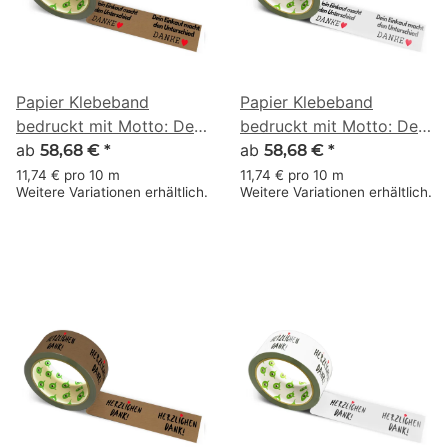
Papier Klebeband
Papier Klebeband
bedruckt mit Motto: Dein
bedruckt mit Motto: Dein
Einkauf macht den
ab
Einkauf macht den
ab
58,68 €
*
58,68 €
*
Unterschied - 50 m
Unterschied - 50 m
11,74 € pro 10 m
11,74 € pro 10 m
Weitere Variationen erhältlich.
Weitere Variationen erhältlich.
braun
weiss