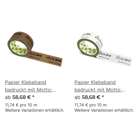
Papier Klebeband
Papier Klebeband
bedruckt mit Motto:
bedruckt mit Motto:
Vielen Dank für deine
ab
Vielen Dank für deine
ab
58,68 €
*
58,68 €
*
Bestellung 002 - 50 m
Bestellung 002 - 50 m
11,74 € pro 10 m
11,74 € pro 10 m
Weitere Variationen erhältlich.
Weitere Variationen erhältlich.
braun
weiss