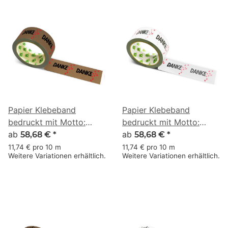
Papier Klebeband
Papier Klebeband
bedruckt mit Motto:
bedruckt mit Motto:
Danke mit Herzen - 50 m
ab
Danke mit Herzen - 50 m
ab
58,68 €
*
58,68 €
*
braun
weiss
11,74 € pro 10 m
11,74 € pro 10 m
Weitere Variationen erhältlich.
Weitere Variationen erhältlich.