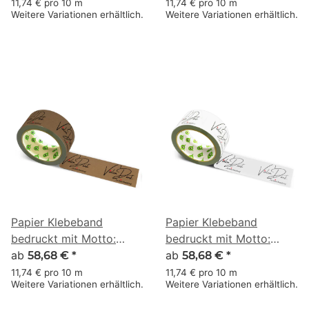
Herz 002 - 50 m braun
Herz 002 - 50 m weiss
11,74 € pro 10 m
11,74 € pro 10 m
Weitere Variationen erhältlich.
Weitere Variationen erhältlich.
Papier Klebeband
Papier Klebeband
bedruckt mit Motto:
bedruckt mit Motto:
Vielen Dank für deine
ab
Vielen Dank für deine
ab
58,68 €
*
58,68 €
*
Bestellung - 50 m braun
Bestellung - 50 m weiss
11,74 € pro 10 m
11,74 € pro 10 m
Weitere Variationen erhältlich.
Weitere Variationen erhältlich.