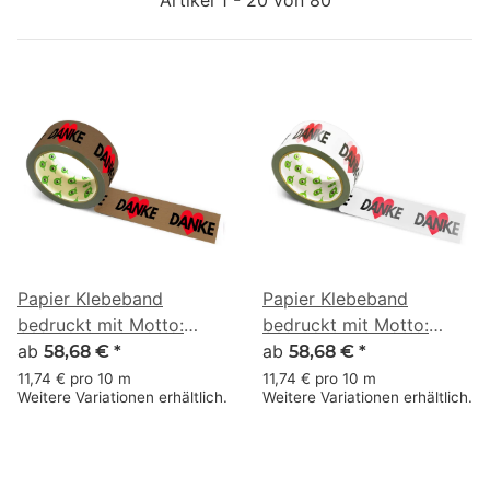
Papier Klebeband
Papier Klebeband
bedruckt mit Motto:
bedruckt mit Motto:
Danke mit Herz - 50 m
ab
Danke mit Herz - 50 m
ab
58,68 €
*
58,68 €
*
braun
weiss
11,74 € pro 10 m
11,74 € pro 10 m
Weitere Variationen erhältlich.
Weitere Variationen erhältlich.