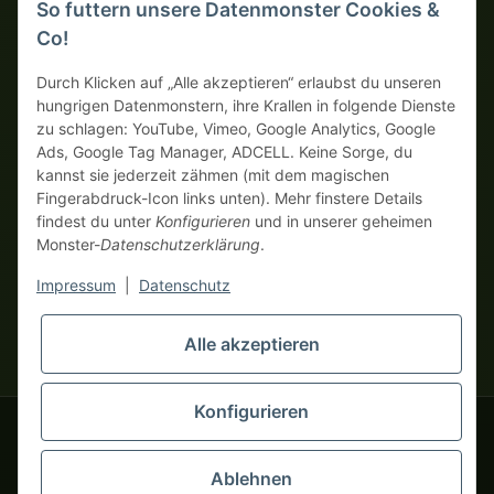
So futtern unsere Datenmonster Cookies &
SICHERE ZAHLUNGSMETHODEN
Co!
Auf Rechnung
Vorkasse mit Skonto
Durch Klicken auf „Alle akzeptieren“ erlaubst du unseren
hungrigen Datenmonstern, ihre Krallen in folgende Dienste
zu schlagen: YouTube, Vimeo, Google Analytics, Google
Dein WhatsApp-Tor zur
Ads, Google Tag Manager, ADCELL. Keine Sorge, du
Monster Service Team
kannst sie jederzeit zähmen (mit dem magischen
von tapemonster.de
Fingerabdruck-Icon links unten). Mehr finstere Details
findest du unter
Konfigurieren
und in unserer geheimen
Monster-
Datenschutzerklärung
.
* Alle Preise zzgl. gesetzlicher USt., zzgl.
Versand
| Hier bestellen
Monster Service Team
nur echte Business-Monster! Verkauf nur an Unternehmer (§ 14
Impressum
|
Datenschutz
Hallo und herzlich
BGB), keine Privatkunden (§ 13 BGB).
willkommen bei
Preise in Fremdwährungen dienen der Orientierung und basieren
tapemonster.de
Flüstere mir
Alle akzeptieren
auf dem aktuellen Wechselkurs. Verbindliche
dein Problem zu – ich klebe
Abrechnungswährung ist Euro (EUR).
an der Lösung!
Konfigurieren
© 2020-2026 tapemonster - Alle Rechte vorbehalten. Design by
Ablehnen
Für diesen Service benötigst du WhatsApp.