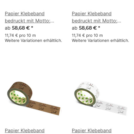
Papier Klebeband
Papier Klebeband
bedruckt mit Motto:
bedruckt mit Motto:
Herzlichen Dank - 50 m
ab
Herzlichen Dank - 50 m
ab
58,68 €
*
58,68 €
*
braun
weiss
11,74 € pro 10 m
11,74 € pro 10 m
Weitere Variationen erhältlich.
Weitere Variationen erhältlich.
Papier Klebeband
Papier Klebeband