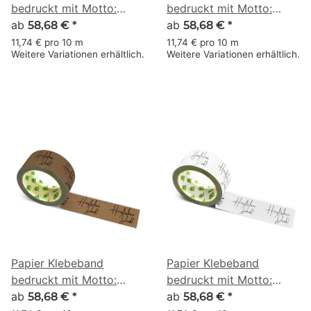
bedruckt mit Motto:
bedruckt mit Motto:
Herzlichen Dank mit
ab
Herzlichen Dank mit
ab
58,68 €
*
58,68 €
*
Herz - 50 m braun
Herz - 50 m weiss
11,74 € pro 10 m
11,74 € pro 10 m
Weitere Variationen erhältlich.
Weitere Variationen erhältlich.
Papier Klebeband
Papier Klebeband
bedruckt mit Motto:
bedruckt mit Motto:
Herzlichen Dank mit
ab
Herzlichen Dank mit
ab
58,68 €
*
58,68 €
*