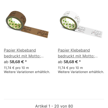
Papier Klebeband
Papier Klebeband
bedruckt mit Motto:
bedruckt mit Motto:
Vielen Dank für deinen
ab
Vielen Dank für deinen
ab
58,68 €
*
58,68 €
*
Einkauf - 50 m braun
Einkauf - 50 m weiss
11,74 € pro 10 m
11,74 € pro 10 m
Weitere Variationen erhältlich.
Weitere Variationen erhältlich.
Artikel 1 - 20 von 80