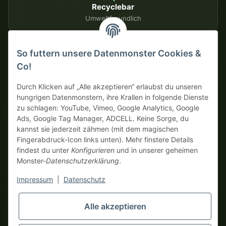
Recyclebar
Umweltfreundlich
So futtern unsere Datenmonster Cookies &
SICHERE ZAHLUNGSMETHODEN
Co!
Auf Rechnung
Vorkasse mit Skonto
Durch Klicken auf „Alle akzeptieren“ erlaubst du unseren
hungrigen Datenmonstern, ihre Krallen in folgende Dienste
zu schlagen: YouTube, Vimeo, Google Analytics, Google
Dein WhatsApp-Tor zur
Ads, Google Tag Manager, ADCELL. Keine Sorge, du
Monster Service Team
kannst sie jederzeit zähmen (mit dem magischen
von tapemonster.de
Fingerabdruck-Icon links unten). Mehr finstere Details
findest du unter
Konfigurieren
und in unserer geheimen
Monster-
Datenschutzerklärung
.
* Alle Preise zzgl. gesetzlicher USt., zzgl.
Versand
| Hier bestellen
Monster Service Team
nur echte Business-Monster! Verkauf nur an Unternehmer (§ 14
Impressum
|
Datenschutz
Hallo und herzlich
BGB), keine Privatkunden (§ 13 BGB).
willkommen bei
Preise in Fremdwährungen dienen der Orientierung und basieren
tapemonster.de
Flüstere mir
Alle akzeptieren
auf dem aktuellen Wechselkurs. Verbindliche
dein Problem zu – ich klebe
Abrechnungswährung ist Euro (EUR).