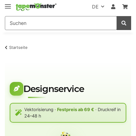
DE
Startseite
Designservice
Vektorisierung ·
Festpreis ab 69 €
· Druckreif in
24–48 h