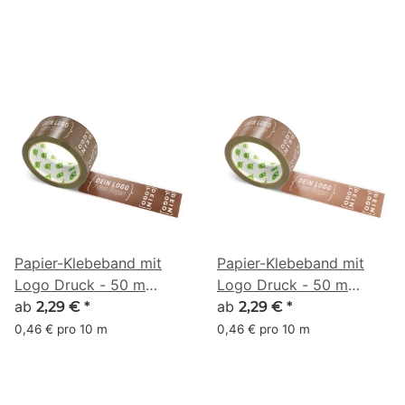
Papier-Klebeband mit
Papier-Klebeband mit
Logo Druck - 50 m
Logo Druck - 50 m
Anthrazitbraun - RGB
ab
Anthrazitgrau - RGB
ab
2,29 €
*
2,29 €
*
(79, 44, 29)
(124, 77, 58)
0,46 € pro 10 m
0,46 € pro 10 m