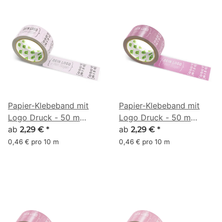
Papier-Klebeband mit
Papier-Klebeband mit
Logo Druck - 50 m
Logo Druck - 50 m
Altrosa - RGB (141, 110,
ab
Altrosa - RGB (167, 99,
ab
2,29 €
*
2,29 €
*
151)
137)
0,46 € pro 10 m
0,46 € pro 10 m