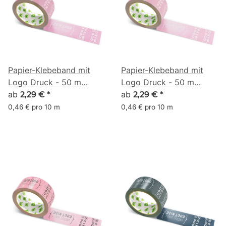
Papier-Klebeband mit
Papier-Klebeband mit
Logo Druck - 50 m
Logo Druck - 50 m
Altrosa - RGB (201, 128,
ab
Altrosa - RGB (213, 146,
ab
2,29 €
*
2,29 €
*
158)
170)
0,46 € pro 10 m
0,46 € pro 10 m