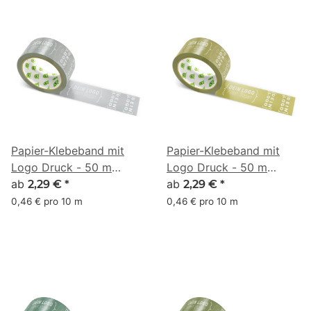
Papier-Klebeband mit
Papier-Klebeband mit
Logo Druck - 50 m
Logo Druck - 50 m
Anthrazitgrau - RGB
ab
Anthrazitgrau - RGB (137,
ab
2,29 €
*
2,29 €
*
(136, 139, 141)
129, 61)
0,46 € pro 10 m
0,46 € pro 10 m