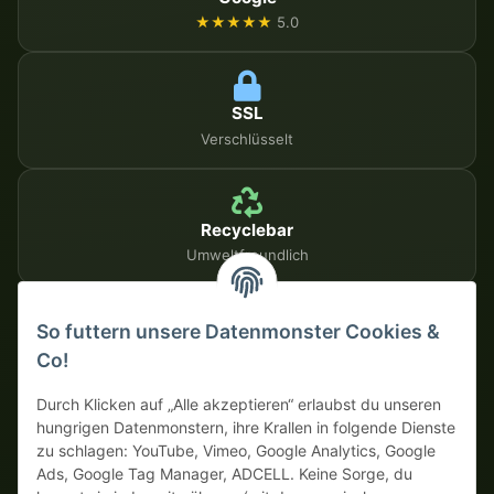
★★★★★
5.0
SSL
Verschlüsselt
Recyclebar
Umweltfreundlich
So futtern unsere Datenmonster Cookies &
SICHERE ZAHLUNGSMETHODEN
Co!
Auf Rechnung
Vorkasse mit Skonto
Durch Klicken auf „Alle akzeptieren“ erlaubst du unseren
hungrigen Datenmonstern, ihre Krallen in folgende Dienste
zu schlagen: YouTube, Vimeo, Google Analytics, Google
Dein WhatsApp-Tor zur
Ads, Google Tag Manager, ADCELL. Keine Sorge, du
Monster Service Team