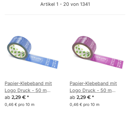
Artikel 1 - 20 von 1341
Papier-Klebeband mit
Papier-Klebeband mit
Logo Druck - 50 m
Logo Druck - 50 m
Altgrün - RGB (58, 93,
ab
Altrosa - RGB (131, 49,
ab
2,29 €
*
2,29 €
*
174)
119)
0,46 € pro 10 m
0,46 € pro 10 m