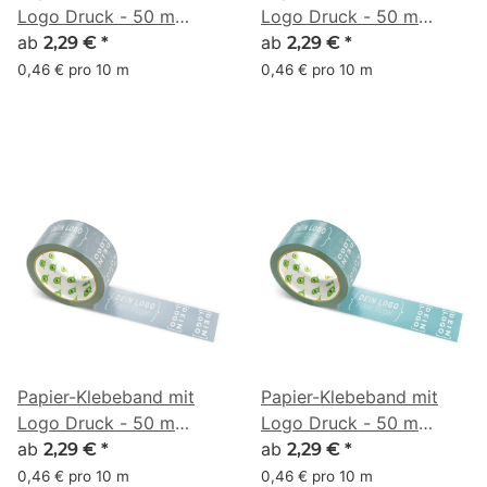
Logo Druck - 50 m
Logo Druck - 50 m
Altrosa - RGB (50, 98,
ab
Altrosa - RGB (52, 101,
ab
2,29 €
*
2,29 €
*
149)
127)
0,46 € pro 10 m
0,46 € pro 10 m
Papier-Klebeband mit
Papier-Klebeband mit
Logo Druck - 50 m
Logo Druck - 50 m
Altrosa - RGB (79, 117,
ab
Altrosa - RGB (79, 134,
ab
2,29 €
*
2,29 €
*
139)
142)
0,46 € pro 10 m
0,46 € pro 10 m