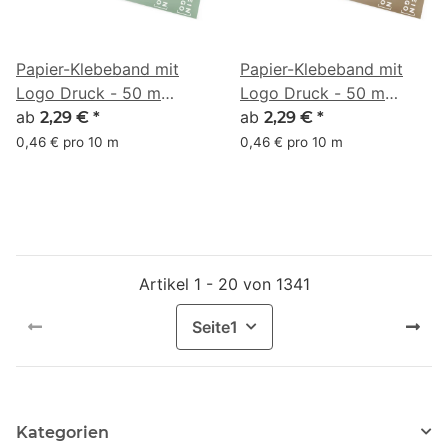
Papier-Klebeband mit
Papier-Klebeband mit
Logo Druck - 50 m
Logo Druck - 50 m
Anthrazitgrau - RGB (94,
ab
Anthrazitgrau - RGB (99,
ab
2,29 €
*
2,29 €
*
116, 97)
81, 61)
0,46 € pro 10 m
0,46 € pro 10 m
Artikel 1 - 20 von 1341
Seite
1
Kategorien