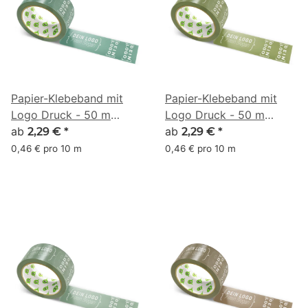
Papier-Klebeband mit
Papier-Klebeband mit
Logo Druck - 50 m
Logo Druck - 50 m
Anthrazitgrau - RGB (67,
ab
Anthrazitgrau - RGB (94,
ab
2,29 €
*
2,29 €
*
105, 91)
103, 56)
0,46 € pro 10 m
0,46 € pro 10 m