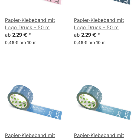
Papier-Klebeband mit
Papier-Klebeband mit
Logo Druck - 50 m
Logo Druck - 50 m
Altrosa - RGB (248, 144,
ab
Altrosa - RGB (37, 55,
ab
2,29 €
*
2,29 €
*
165)
70)
0,46 € pro 10 m
0,46 € pro 10 m
Papier-Klebeband mit
Papier-Klebeband mit